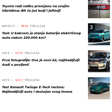
2
Toyota radi veliku promjenu na svojim
hibridima: Bit će još bolji i jeftiniji
3
NOVOSTI —
5931
PREGLEDA
Test: U kakvom je stanju baterija električnog
auta nakon 220.000 km?
4
AUTO —
4375
PREGLEDA
Prve fotografije: Ovo je novi A2, najštedljiviji
Audi u povijesti
5
AUTO —
4217
PREGLEDA
Test Renault Twingo E-Tech techno:
Najštedljiviji auto i dostojan svog imena