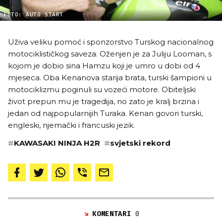
FOTO: AUTO START
Uživa veliku pomoć i sponzorstvo Turskog nacionalnog
motociklističkog saveza. Oženjen je za Juliju Looman, s
kojom je dobio sina Hamzu koji je umro u dobi od 4
mjeseca. Oba Kenanova starija brata, turski šampioni u
motociklizmu poginuli su vozeći motore. Obiteljski
život prepun mu je tragedija, no zato je kralj brzina i
jedan od najpopularnijih Turaka. Kenan govori turski,
engleski, njemački i francuski jezik.
#
KAWASAKI NINJA H2R
#
svjetski rekord
KOMENTARI
0