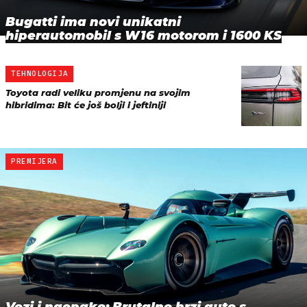
Bugatti ima novi unikatni
hiperautomobil s W16 motorom i 1600 KS
TEHNOLOGIJA
Toyota radi veliku promjenu na svojim
hibridima: Bit će još bolji i jeftiniji
PREMIJERA
Vozi i naopako: Brutalno brzi auto s