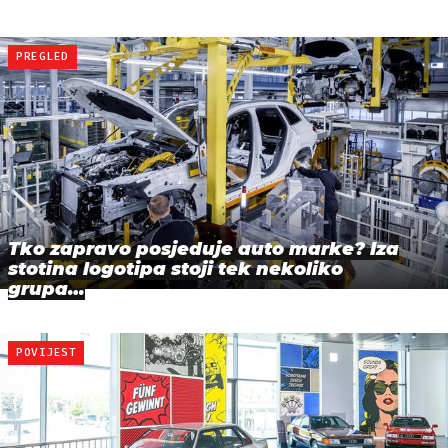
PREGLED
Tko zapravo posjeduje auto marke? Iza
stotina logotipa stoji tek nekoliko
grupa…
POVIJEST