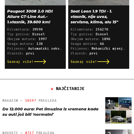
Peugeot 3008 2.0 HDI
Seat Leon 1.9 TDI - 1.
Allure GT-Line Aut.-
vlasnik, nije uvoz,
1.vlasnik, 39.600 km!
servisna, klima, alu 15"
Kilometara:
39590
Kilometara:
256270
Tip goriva:
Diesel
Tip goriva:
Diesel
Obujam motora:
1997
Obujam motora:
1896
Snaga motora:
130
Snaga motora:
66
Prijenos:
Automatski sekvencijski
Prijenos:
Mehanički mjenjač
Vlasnik:
prvi
Vlasnik:
prvi
Saznaj više!
Saznaj više!
NAJČITANIJE
1
MAGAZIN —
10597
PREGLEDA
Do 12.000 eura: Pet limuzina iz vremena kada
su auti još bili 'normalni'
NOVOSTI —
8727
PREGLEDA