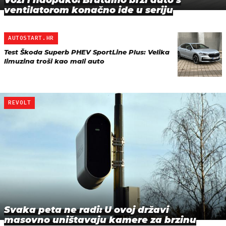
ventilatorom konačno ide u seriju
AUTOSTART.HR
Test Škoda Superb PHEV SportLine Plus: Velika
limuzina troši kao mali auto
REVOLT
Svaka peta ne radi: U ovoj državi
masovno uništavaju kamere za brzinu