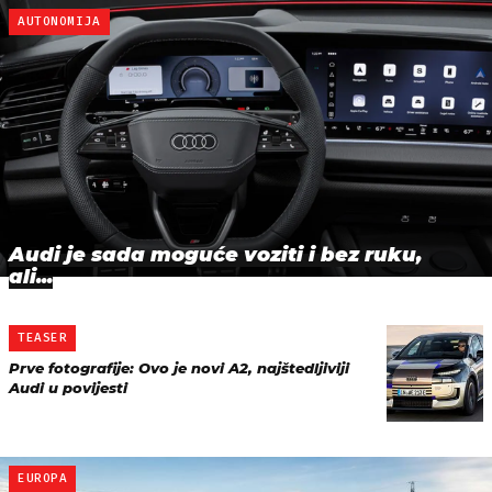
AUTONOMIJA
Audi je sada moguće voziti i bez ruku,
ali...
TEASER
Prve fotografije: Ovo je novi A2, najštedljiviji
Audi u povijesti
EUROPA