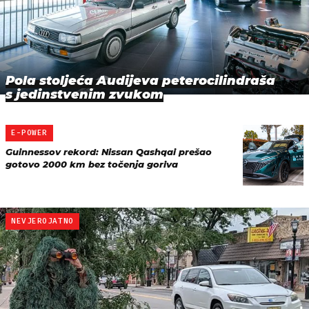
Pola stoljeća Audijeva peterocilindraša
s jedinstvenim zvukom
E-POWER
Guinnessov rekord: Nissan Qashqai prešao
gotovo 2000 km bez točenja goriva
NEVJEROJATNO