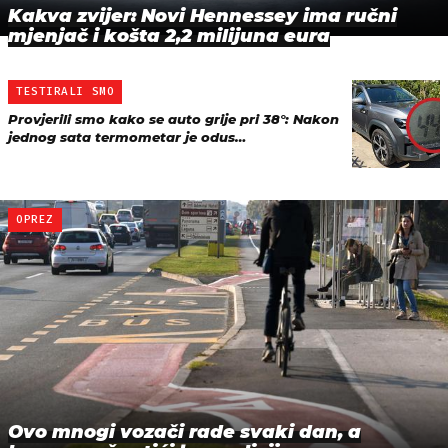
Kakva zvijer: Novi Hennessey ima ručni
mjenjač i košta 2,2 milijuna eura
TESTIRALI SMO
Provjerili smo kako se auto grije pri 38°: Nakon
jednog sata termometar je odus…
OPREZ
Ovo mnogi vozači rade svaki dan, a