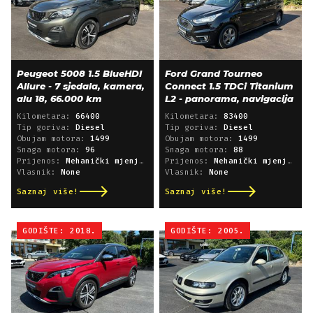
Peugeot 5008 1.5 BlueHDI
Ford Grand Tourneo
Allure - 7 sjedala, kamera,
Connect 1.5 TDCi Titanium
alu 18, 66.000 km
L2 - panorama, navigacija
Kilometara:
66400
Kilometara:
83400
Tip goriva:
Diesel
Tip goriva:
Diesel
Obujam motora:
1499
Obujam motora:
1499
Snaga motora:
96
Snaga motora:
88
Prijenos:
Mehanički mjenjač
Prijenos:
Mehanički mjenjač
Vlasnik:
None
Vlasnik:
None
Saznaj više!
Saznaj više!
GODIŠTE: 2018.
GODIŠTE: 2005.