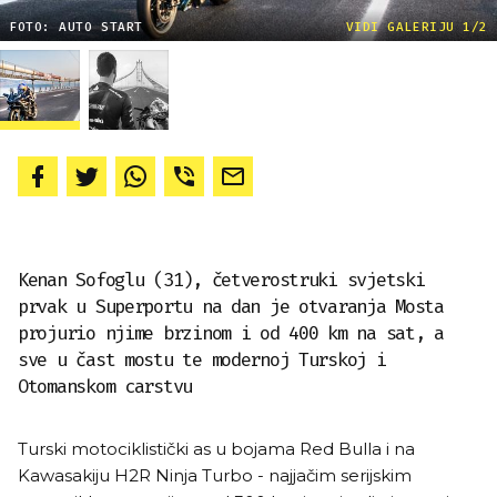
FOTO: AUTO START
VIDI GALERIJU 1/2
Kenan Sofoglu (31), četverostruki svjetski
prvak u Superportu na dan je otvaranja Mosta
projurio njime brzinom i od 400 km na sat, a
sve u čast mostu te modernoj Turskoj i
Otomanskom carstvu
Turski motociklistički as u bojama Red Bulla i na
Kawasakiju H2R Ninja Turbo - najjačim serijskim