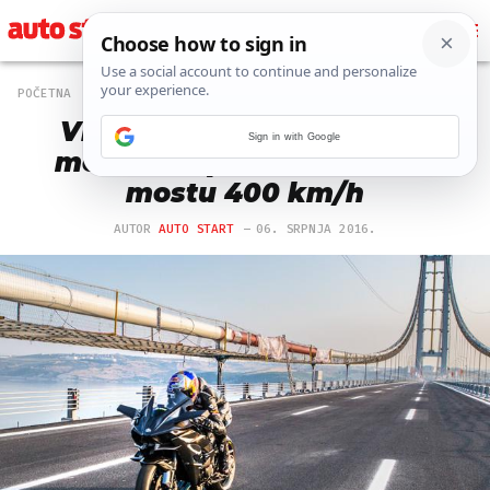
POČETNA
151 PREGLEDA
VIDEO Svjetski rekord: Na
Sign in with Google
motociklu po 'Osman Gazi'
mostu 400 km/h
AUTOR
AUTO START
06. SRPNJA 2016.