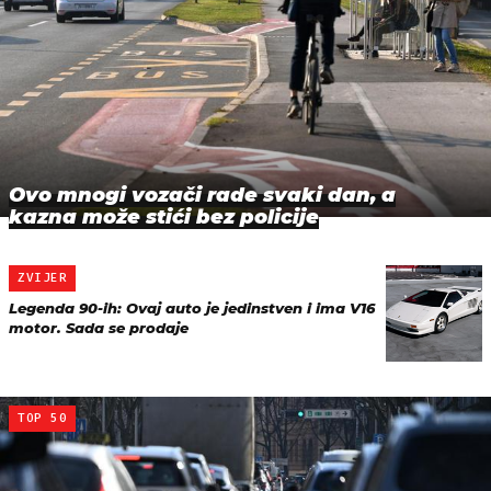
Ovo mnogi vozači rade svaki dan, a
kazna može stići bez policije
ZVIJER
Legenda 90-ih: Ovaj auto je jedinstven i ima V16
motor. Sada se prodaje
TOP 50