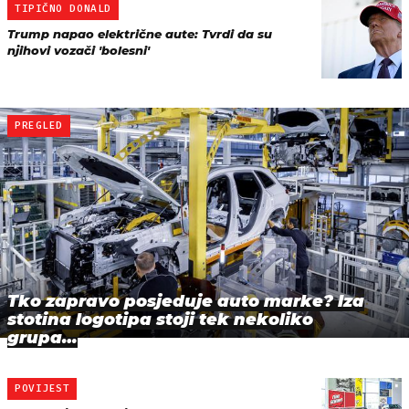
TIPIČNO DONALD
Trump napao električne aute: Tvrdi da su
njihovi vozači 'bolesni'
PREGLED
Tko zapravo posjeduje auto marke? Iza
stotina logotipa stoji tek nekoliko
grupa…
POVIJEST