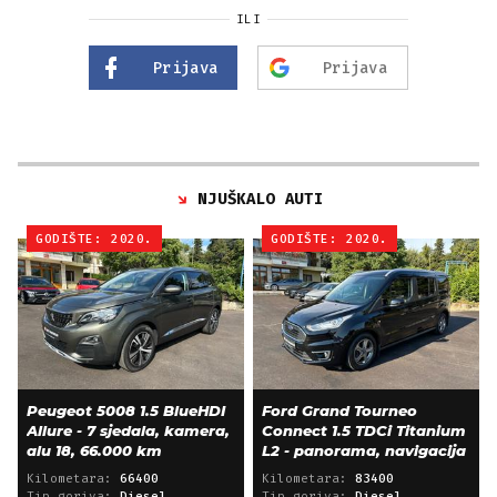
ILI
Prijava
Prijava
NJUŠKALO AUTI
GODIŠTE: 2020.
GODIŠTE: 2020.
Peugeot 5008 1.5 BlueHDI
Ford Grand Tourneo
Allure - 7 sjedala, kamera,
Connect 1.5 TDCi Titanium
alu 18, 66.000 km
L2 - panorama, navigacija
Kilometara:
66400
Kilometara:
83400
Tip goriva:
Diesel
Tip goriva:
Diesel