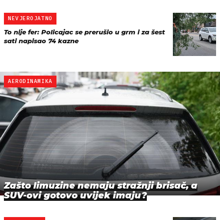
NEVJEROJATNO
To nije fer: Policajac se prerušio u grm i za šest
sati napisao 74 kazne
AERODINAMIKA
Zašto limuzine nemaju stražnji brisač, a
SUV-ovi gotovo uvijek imaju?