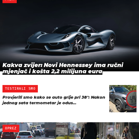
Kakva zvijer: Novi Hennessey ima ručni
mjenjač i košta 2,2 milijuna eura
TESTIRALI SMO
Provjerili smo kako se auto grije pri 38°: Nakon
jednog sata termometar je odus…
OPREZ