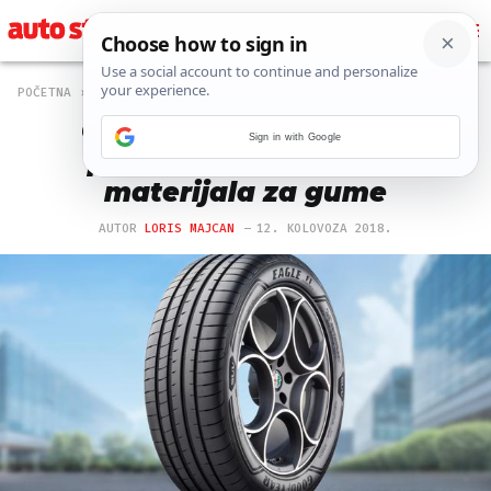
POČETNA
TECH
352 PREGLEDA
Goodyear će u svemiru
Sign in with Google
proučavati reagiranje
materijala za gume
AUTOR
LORIS MAJCAN
12. KOLOVOZA 2018.