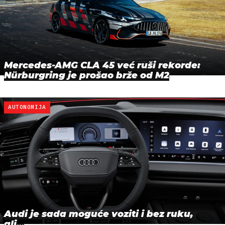
Mercedes-AMG CLA 45 već ruši rekorde:
Nürburgring je prošao brže od M2
AUTONOMIJA
Audi je sada moguće voziti i bez ruku,
ali...