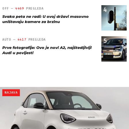
4
OFF —
4469
PREGLEDA
Svaka peta ne radi: U ovoj državi masovno
uništavaju kamere za brzinu
5
AUTO —
4417
PREGLEDA
Prve fotografije: Ovo je novi A2, najštedljiviji
Audi u povijesti
NAJAVA