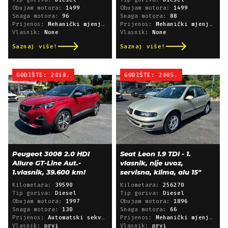
Obujam motora:
1499
Obujam motora:
1499
Snaga motora:
96
Snaga motora:
88
Prijenos:
Mehanički mjenjač
Prijenos:
Mehanički mjenjač
Vlasnik:
None
Vlasnik:
None
Saznaj više!
Saznaj više!
GODIŠTE: 2018.
GODIŠTE: 2005.
Peugeot 3008 2.0 HDI
Seat Leon 1.9 TDI - 1.
Allure GT-Line Aut.-
vlasnik, nije uvoz,
1.vlasnik, 39.600 km!
servisna, klima, alu 15"
Kilometara:
39590
Kilometara:
256270
Tip goriva:
Diesel
Tip goriva:
Diesel
Obujam motora:
1997
Obujam motora:
1896
Snaga motora:
130
Snaga motora:
66
Prijenos:
Automatski sekvencijski
Prijenos:
Mehanički mjenjač
Vlasnik:
prvi
Vlasnik:
prvi