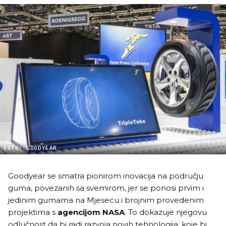
FOTO: GOODYEAR
Goodyear se smatra pionirom inovacija na području
guma, povezanih sa svemirom, jer se ponosi prvim i
jedinim gumama na Mjesecu i brojnim provedenim
projektima s
agencijom NASA
. To dokazuje njegovu
odlučnost da bi radi razvoja novih tehnologija, koje bi