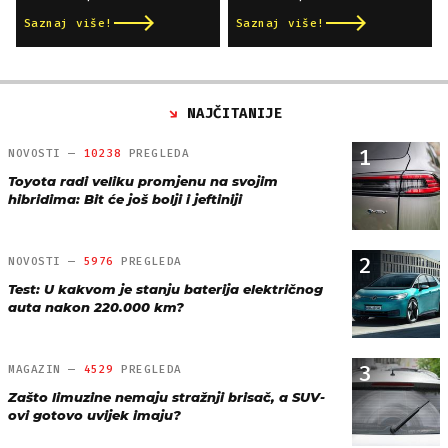
Saznaj više!
Saznaj više!
NAJČITANIJE
1
NOVOSTI —
10238
PREGLEDA
Toyota radi veliku promjenu na svojim
hibridima: Bit će još bolji i jeftiniji
2
NOVOSTI —
5976
PREGLEDA
Test: U kakvom je stanju baterija električnog
auta nakon 220.000 km?
3
MAGAZIN —
4529
PREGLEDA
Zašto limuzine nemaju stražnji brisač, a SUV-
ovi gotovo uvijek imaju?