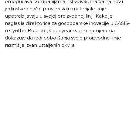
omogućava kompanijama i istraživačima da na nov i
jedinstven način provjeravaju materijale koje
upotrebljavaju u svojoj proizvodnoj liniji. Kako je
naglasila direktorica za gospodarske inovacije u CASIS-
u Cynthia Bouthot, Goodyear svojim namjerama
dokazuje da radi poboljšanja svoje proizvodne linije
razmišlja izvan ustaljenih okvira.