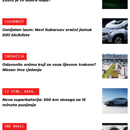
Zašto je to dobra ideja?
SIGURNOST
Genijalan izum: Novi Subaruov zračni jastuk
štiti bicikliste
INOVACIJA
Odzvonilo onima koji se voze lijevom trakom?
Nissan ima rješenje
IZ KINE, NARAVNO
Nova superbaterija: 500 km dosega za 15
minuta punjenja
UNI WHEEL