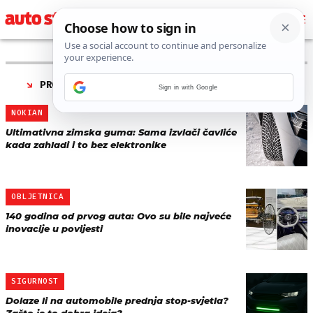
PRONAĐENO 13 REZULTATA ZA TAG “
INOVACIJA
”
Sign in with Google
NOKIAN
Ultimativna zimska guma: Sama izvlači čavliće
kada zahladi i to bez elektronike
OBLJETNICA
140 godina od prvog auta: Ovo su bile najveće
inovacije u povijesti
SIGURNOST
Dolaze li na automobile prednja stop-svjetla?