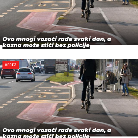
Ovo mnogi vozači rade svaki dan, a
kazna može stići bez policije
OPREZ
Ovo mnogi vozači rade svaki dan, a
kazna može stići bez policije