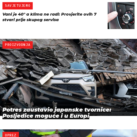
SAVJETUJEMO
Vani je 40° a klima ne radi: Provjerite ovih 7
stvari prije skupog servisa
PROIZVODNJA
Potres zaustavio japanske tvornice:
Posljedice moguće i u Europi
OPREZ