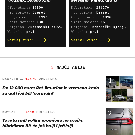
Kilometara:
39590
Kilometara:
256270
Tip goriva:
Diesel
Tip goriva:
Diesel
Obujam motora:
1997
Obujam motora:
1896
Snaga motora:
130
Snaga motora:
66
Prijenos:
Automatski sekvencijski
Prijenos:
Mehanički mjenjač
Vlasnik:
prvi
Vlasnik:
prvi
Saznaj više!
Saznaj više!
NAJČITANIJE
1
MAGAZIN —
10475
PREGLEDA
Do 12.000 eura: Pet limuzina iz vremena kada
su auti još bili 'normalni'
2
NOVOSTI —
7840
PREGLEDA
Toyota radi veliku promjenu na svojim
hibridima: Bit će još bolji i jeftiniji