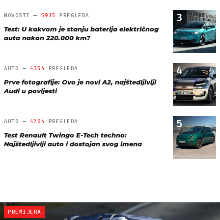
3
NOVOSTI —
5915
PREGLEDA
Test: U kakvom je stanju baterija električnog
auta nakon 220.000 km?
4
AUTO —
4354
PREGLEDA
Prve fotografije: Ovo je novi A2, najštedljiviji
Audi u povijesti
5
AUTO —
4204
PREGLEDA
Test Renault Twingo E-Tech techno:
Najštedljiviji auto i dostojan svog imena
PREMIJERA