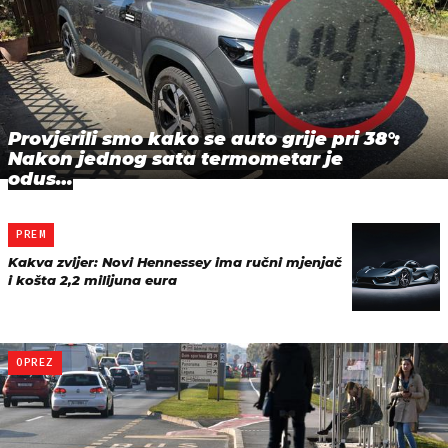
Provjerili smo kako se auto grije pri 38°:
Nakon jednog sata termometar je
odus…
PREM
Kakva zvijer: Novi Hennessey ima ručni mjenjač
i košta 2,2 milijuna eura
OPREZ