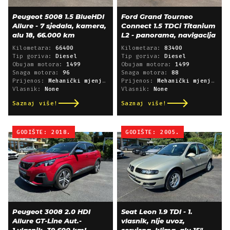
Peugeot 5008 1.5 BlueHDI
Ford Grand Tourneo
Allure - 7 sjedala, kamera,
Connect 1.5 TDCi Titanium
alu 18, 66.000 km
L2 - panorama, navigacija
Kilometara:
66400
Kilometara:
83400
Tip goriva:
Diesel
Tip goriva:
Diesel
Obujam motora:
1499
Obujam motora:
1499
Snaga motora:
96
Snaga motora:
88
Prijenos:
Mehanički mjenjač
Prijenos:
Mehanički mjenjač
Vlasnik:
None
Vlasnik:
None
Saznaj više!
Saznaj više!
GODIŠTE: 2018.
GODIŠTE: 2005.
Peugeot 3008 2.0 HDI
Seat Leon 1.9 TDI - 1.
Allure GT-Line Aut.-
vlasnik, nije uvoz,
1.vlasnik, 39.600 km!
servisna, klima, alu 15"