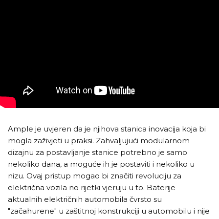
Ample je uvjeren da je njihova stanica inovacija koja bi
mogla zaživjeti u praksi. Zahvaljujući modularnom
dizajnu za postavljanje stanice potrebno je samo
nekoliko dana, a moguće ih je postaviti i nekoliko u
nizu. Ovaj pristup mogao bi značiti revoluciju za
električna vozila no rijetki vjeruju u to. Baterije
aktualnih električnih automobila čvrsto su
"začahurene" u zaštitnoj konstrukciji u automobilu i nije