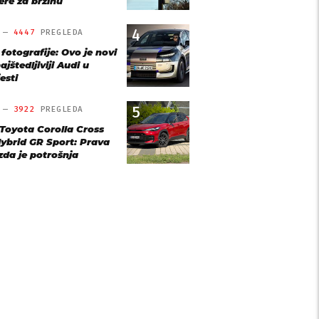
re za brzinu
4
O —
4447
PREGLEDA
 fotografije: Ovo je novi
ajštedljiviji Audi u
esti
5
O —
3922
PREGLEDA
 Toyota Corolla Cross
Hybrid GR Sport: Prava
ezda je potrošnja