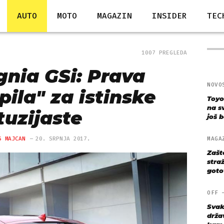
AUTO
MOTO
MAGAZIN
INSIDER
TEC
1007 PREGLEDA
gnia GSi: Prava
NOVO
pila" za istinske
Toyo
na s
tuzijaste
još bo
S MAJCAN
20. SRPNJA 2017.
MAGA
Zašt
straž
goto
OFF
Svak
drža