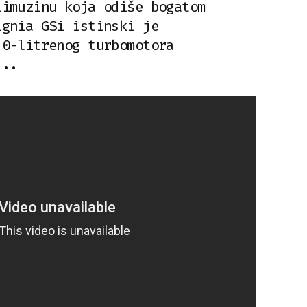
limuzinu koja odiše bogatom
ignia GSi istinski je
,0-litrenog turbomotora
...