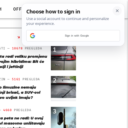
H
OFF
Sign in with Google
NAJČITANIJE
1
STI —
10678
PREGLEDA
ta radi veliku promjenu
vojim hibridima: Bit će
lji i jeftiniji
2
ZIN —
5161
PREGLEDA
o limuzine nemaju
nji brisač, a SUV-ovi
vo uvijek imaju?
3
 —
4660
PREGLEDA
a peta ne radi: U ovoj
vi masovno uništavaju