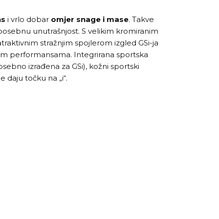
ns
i vrlo dobar
omjer snage i mase
. Takve
i posebnu unutrašnjost. S velikim kromiranim
atraktivnim stražnjim spojlerom izgled GSi-ja
vim performansama. Integrirana sportska
ebno izrađena za GSi), kožni sportski
e daju točku na „i“.