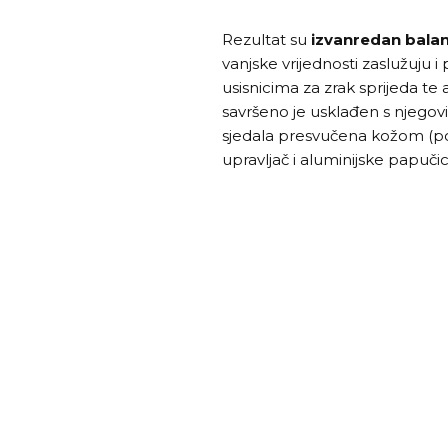
Rezultat su
izvanredan bala
vanjske vrijednosti zaslužuju 
usisnicima za zrak sprijeda te 
savršeno je usklađen s njego
sjedala presvučena kožom (pos
upravljač i aluminijske papučic