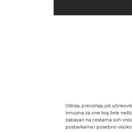
Oštrija, preciznija, još učinkov
limuzina za one koji žele neš
zabavan na cestama svih vrsta
postavkama i posebno visoko