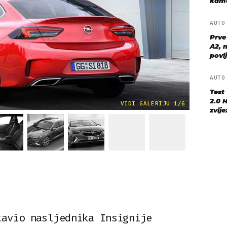
kame
AUT
Prve
A2, n
povij
AUT
Test
2.0 
VIDI GALERIJU 1/6
zvij
tavio nasljednika Insignije