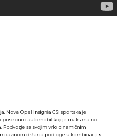
itija. Nova Opel Insignia GSi sportska je
to posebno i automobil koji je maksimalno
. Podvozje sa svojim vrlo dinamičnim
m razinom držanja podloge u kombinaciji
s