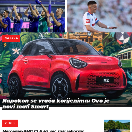
NAJAVA
Napokon se vraća korijenima: Ovo je
novi mali Smart
VIDEO
Mercedes-AMG CLA 45 već ruši rekorde: