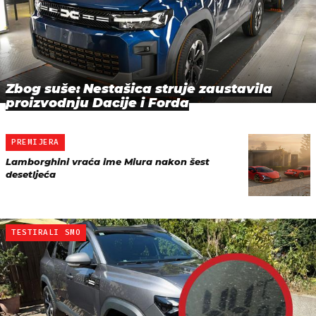
Zbog suše: Nestašica struje zaustavila
proizvodnju Dacije i Forda
PREMIJERA
Lamborghini vraća ime Miura nakon šest
desetljeća
TESTIRALI SMO