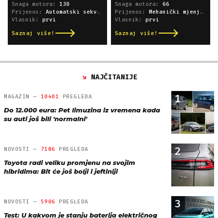
Snaga motora:
130
Snaga motora:
66
Prijenos:
Automatski sekvencijski
Prijenos:
Mehanički mjenjač
Vlasnik:
prvi
Vlasnik:
prvi
Saznaj više!
Saznaj više!
NAJČITANIJE
1
MAGAZIN —
10401
PREGLEDA
Do 12.000 eura: Pet limuzina iz vremena kada
su auti još bili 'normalni'
2
NOVOSTI —
7186
PREGLEDA
Toyota radi veliku promjenu na svojim
hibridima: Bit će još bolji i jeftiniji
3
NOVOSTI —
5906
PREGLEDA
Test: U kakvom je stanju baterija električnog