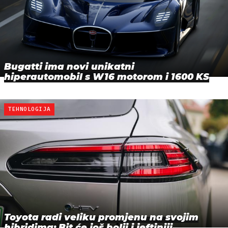
Bugatti ima novi unikatni
hiperautomobil s W16 motorom i 1600 KS
TEHNOLOGIJA
Toyota radi veliku promjenu na svojim
hibridima: Bit će još bolji i jeftiniji