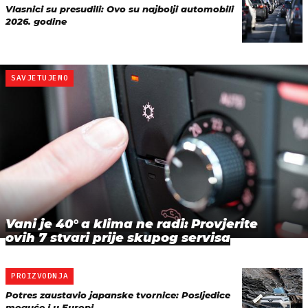
Vlasnici su presudili: Ovo su najbolji automobili
2026. godine
SAVJETUJEMO
Vani je 40° a klima ne radi: Provjerite
ovih 7 stvari prije skupog servisa
PROIZVODNJA
Potres zaustavio japanske tvornice: Posljedice
moguće i u Europi