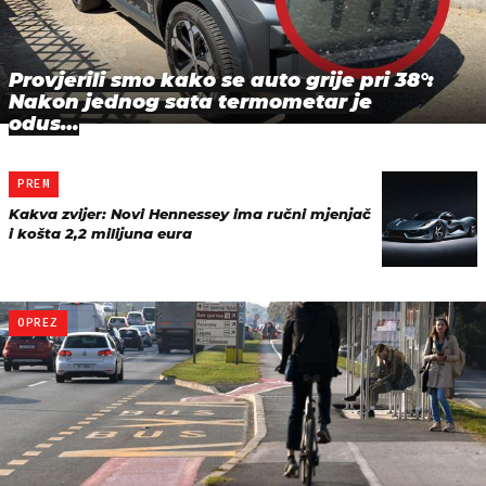
Provjerili smo kako se auto grije pri 38°:
Nakon jednog sata termometar je
odus…
PREM
Kakva zvijer: Novi Hennessey ima ručni mjenjač
i košta 2,2 milijuna eura
OPREZ