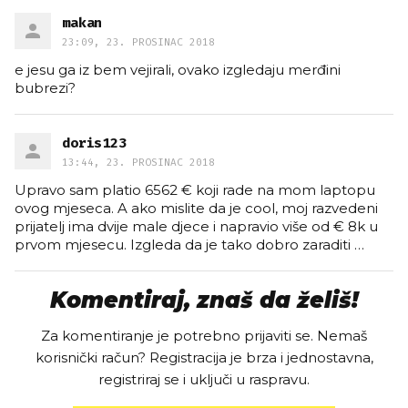
makan
23:09, 23. PROSINAC 2018
e jesu ga iz bem vejirali, ovako izgledaju merđini
bubrezi?
doris123
13:44, 23. PROSINAC 2018
Upravo sam platio 6562 € koji rade na mom laptopu
ovog mjeseca. A ako mislite da je cool, moj razvedeni
prijatelj ima dvije male djece i napravio više od € 8k u
prvom mjesecu. Izgleda da je tako dobro zaraditi
…
Komentiraj, znaš da želiš!
Za komentiranje je potrebno prijaviti se. Nemaš
korisnički račun? Registracija je brza i jednostavna,
registriraj se i uključi u raspravu.