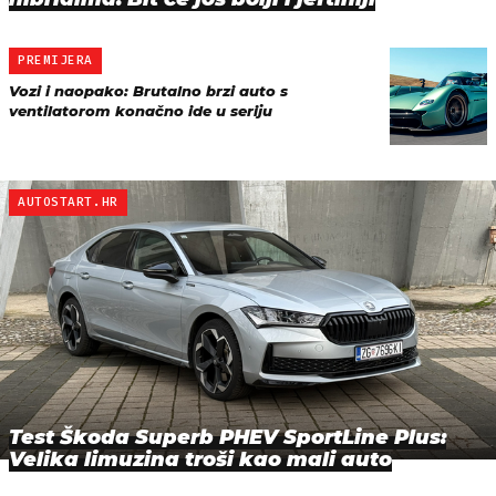
PREMIJERA
Vozi i naopako: Brutalno brzi auto s
ventilatorom konačno ide u seriju
AUTOSTART.HR
Test Škoda Superb PHEV SportLine Plus:
Velika limuzina troši kao mali auto