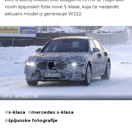
novih špijunskih fotki nove S-klase, koja će naslijediti
aktualni model iz generacije W222.
FOTO: MOTOR1.COM
#
s-klasa
#
mercedes s-klasa
#
špijunske fotografije