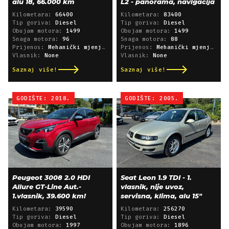
alu 18, 66.000 km
L2 - panorama, navigacija
Kilometara:
66400
Kilometara:
83400
Tip goriva:
Diesel
Tip goriva:
Diesel
Obujam motora:
1499
Obujam motora:
1499
Snaga motora:
96
Snaga motora:
88
Prijenos:
Mehanički mjenjač
Prijenos:
Mehanički mjenjač
Vlasnik:
None
Vlasnik:
None
Saznaj više!
Saznaj više!
GODIŠTE: 2018.
GODIŠTE: 2005.
Peugeot 3008 2.0 HDI
Seat Leon 1.9 TDI - 1.
Allure GT-Line Aut.-
vlasnik, nije uvoz,
1.vlasnik, 39.600 km!
servisna, klima, alu 15"
Kilometara:
39590
Kilometara:
256270
Tip goriva:
Diesel
Tip goriva:
Diesel
Obujam motora:
1997
Obujam motora:
1896