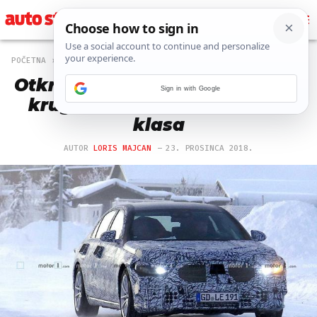
POČETNA
AUTO
2701 PREGLEDA
Otkriva li detalje? U Arktičkom
Sign in with Google
krugu 'uhvaćena' buduća S-
klasa
AUTOR
LORIS MAJCAN
23. PROSINCA 2018.