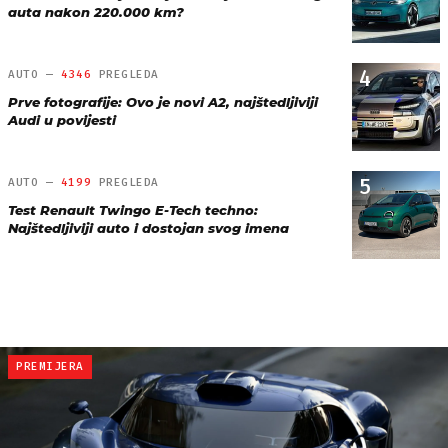
auta nakon 220.000 km?
4
AUTO —
4346
PREGLEDA
Prve fotografije: Ovo je novi A2, najštedljiviji
Audi u povijesti
5
AUTO —
4199
PREGLEDA
Test Renault Twingo E-Tech techno:
Najštedljiviji auto i dostojan svog imena
PREMIJERA