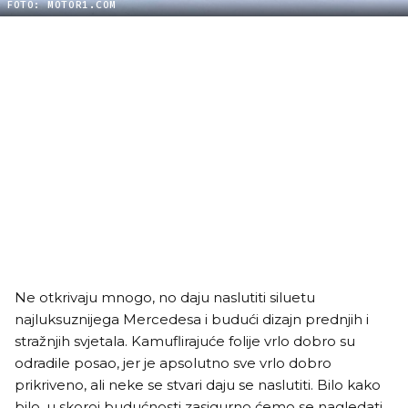
FOTO: MOTOR1.COM
Ne otkrivaju mnogo, no daju naslutiti siluetu
najluksuznijega Mercedesa i budući dizajn prednjih i
stražnjih svjetala. Kamuflirajuće folije vrlo dobro su
odradile posao, jer je apsolutno sve vrlo dobro
prikriveno, ali neke se stvari daju se naslutiti. Bilo kako
bilo, u skoroj budućnosti zasigurno ćemo se nagledati