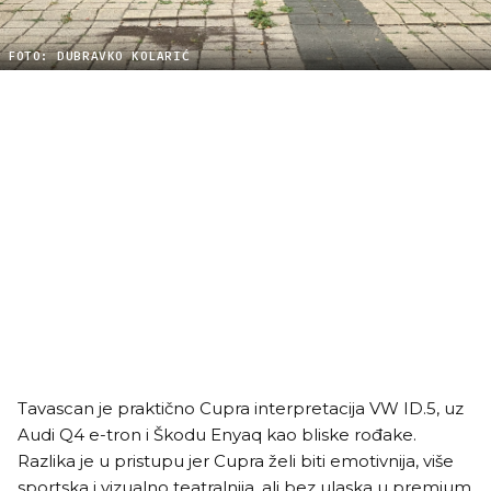
FOTO: DUBRAVKO KOLARIĆ
Tavascan je praktično Cupra interpretacija VW ID.5, uz
Audi Q4 e-tron i Škodu Enyaq kao bliske rođake.
Razlika je u pristupu jer Cupra želi biti emotivnija, više
sportska i vizualno teatralnija, ali bez ulaska u premium