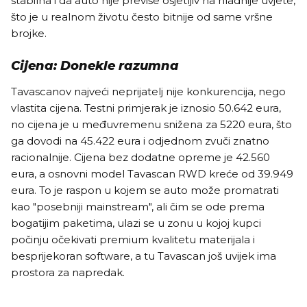
stabilna i da auto nije previše osjetljiv na hladnije uvjete,
što je u realnom životu često bitnije od same vršne
brojke.
Cijena: Donekle razumna
Tavascanov najveći neprijatelj nije konkurencija, nego
vlastita cijena. Testni primjerak je iznosio 50.642 eura,
no cijena je u međuvremenu snižena za 5220 eura, što
ga dovodi na 45.422 eura i odjednom zvuči znatno
racionalnije. Cijena bez dodatne opreme je 42.560
eura, a osnovni model Tavascan RWD kreće od 39.949
eura. To je raspon u kojem se auto može promatrati
kao "posebniji mainstream", ali čim se ode prema
bogatijim paketima, ulazi se u zonu u kojoj kupci
počinju očekivati premium kvalitetu materijala i
besprijekoran software, a tu Tavascan još uvijek ima
prostora za napredak.