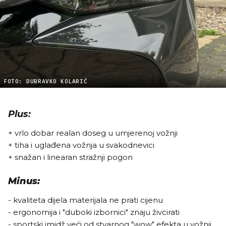
FOTO: DUBRAVKO KOLARIĆ
Plus:
+ vrlo dobar realan doseg u umjerenoj vožnji
+ tiha i uglađena vožnja u svakodnevici
+ snažan i linearan stražnji pogon
Minus:
- kvaliteta dijela materijala ne prati cijenu
- ergonomija i "duboki izbornici" znaju živcirati
- sportski imidž veći od stvarnog "wow" efekta u vožnji