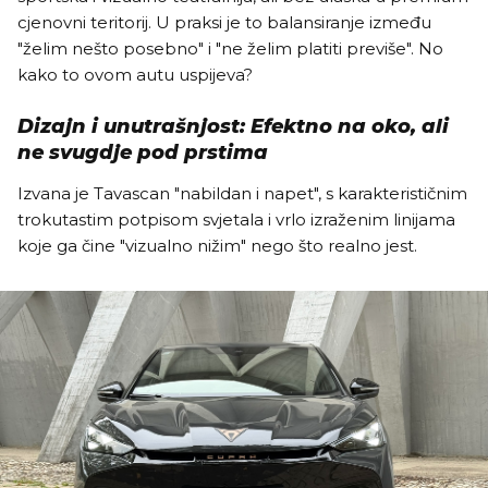
cjenovni teritorij. U praksi je to balansiranje između
"želim nešto posebno" i "ne želim platiti previše". No
kako to ovom autu uspijeva?
Dizajn i unutrašnjost: Efektno na oko, ali
ne svugdje pod prstima
Izvana je Tavascan "nabildan i napet", s karakterističnim
trokutastim potpisom svjetala i vrlo izraženim linijama
koje ga čine "vizualno nižim" nego što realno jest.