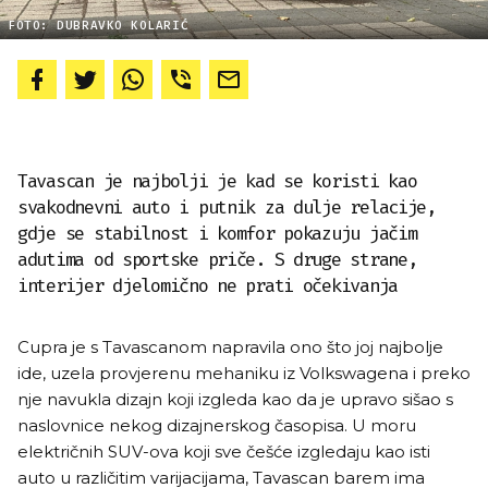
FOTO: DUBRAVKO KOLARIĆ
Tavascan je najbolji je kad se koristi kao
svakodnevni auto i putnik za dulje relacije,
gdje se stabilnost i komfor pokazuju jačim
adutima od sportske priče. S druge strane,
interijer djelomično ne prati očekivanja
Cupra je s Tavascanom napravila ono što joj najbolje
ide, uzela provjerenu mehaniku iz Volkswagena i preko
nje navukla dizajn koji izgleda kao da je upravo sišao s
naslovnice nekog dizajnerskog časopisa. U moru
električnih SUV-ova koji sve češće izgledaju kao isti
auto u različitim varijacijama, Tavascan barem ima