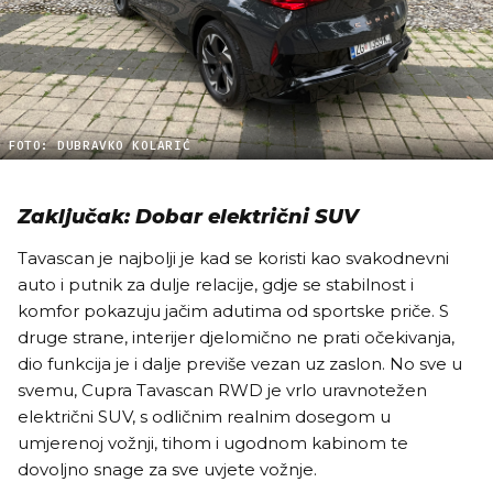
FOTO: DUBRAVKO KOLARIĆ
Zaključak: Dobar električni SUV
Tavascan je najbolji je kad se koristi kao svakodnevni
auto i putnik za dulje relacije, gdje se stabilnost i
komfor pokazuju jačim adutima od sportske priče. S
druge strane, interijer djelomično ne prati očekivanja,
dio funkcija je i dalje previše vezan uz zaslon. No sve u
svemu, Cupra Tavascan RWD je vrlo uravnotežen
električni SUV, s odličnim realnim dosegom u
umjerenoj vožnji, tihom i ugodnom kabinom te
dovoljno snage za sve uvjete vožnje.