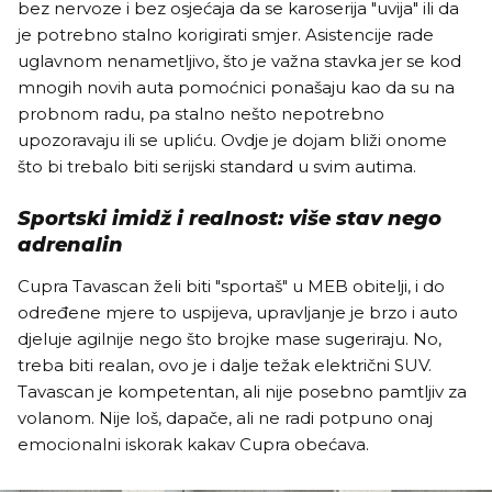
bez nervoze i bez osjećaja da se karoserija "uvija" ili da
je potrebno stalno korigirati smjer. Asistencije rade
uglavnom nenametljivo, što je važna stavka jer se kod
mnogih novih auta pomoćnici ponašaju kao da su na
probnom radu, pa stalno nešto nepotrebno
upozoravaju ili se upliću. Ovdje je dojam bliži onome
što bi trebalo biti serijski standard u svim autima.
Sportski imidž i realnost: više stav nego
adrenalin
Cupra Tavascan želi biti "sportaš" u MEB obitelji, i do
određene mjere to uspijeva, upravljanje je brzo i auto
djeluje agilnije nego što brojke mase sugeriraju. No,
treba biti realan, ovo je i dalje težak električni SUV.
Tavascan je kompetentan, ali nije posebno pamtljiv za
volanom. Nije loš, dapače, ali ne radi potpuno onaj
emocionalni iskorak kakav Cupra obećava.