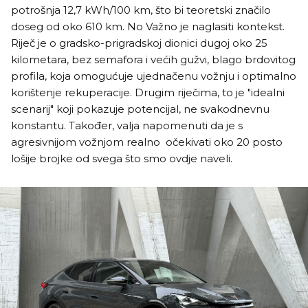
potrošnja 12,7 kWh/100 km, što bi teoretski značilo
doseg od oko 610 km. No Važno je naglasiti kontekst.
Riječ je o gradsko-prigradskoj dionici dugoj oko 25
kilometara, bez semafora i većih gužvi, blago brdovitog
profila, koja omogućuje ujednačenu vožnju i optimalno
korištenje rekuperacije. Drugim riječima, to je "idealni
scenarij" koji pokazuje potencijal, ne svakodnevnu
konstantu. Također, valja napomenuti da je s
agresivnijom vožnjom realno očekivati oko 20 posto
lošije brojke od svega što smo ovdje naveli.