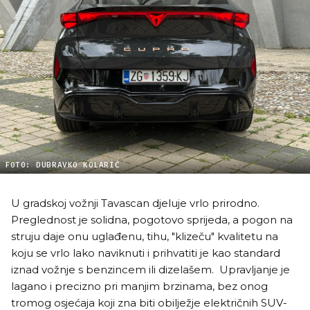
FOTO: DUBRAVKO KOLARIĆ
U gradskoj vožnji Tavascan djeluje vrlo prirodno.
Preglednost je solidna, pogotovo sprijeda, a pogon na
struju daje onu uglađenu, tihu, "klizeču" kvalitetu na
koju se vrlo lako naviknuti i prihvatiti je kao standard
iznad vožnje s benzincem ili dizelašem. Upravljanje je
lagano i precizno pri manjim brzinama, bez onog
tromog osjećaja koji zna biti obilježje električnih SUV-