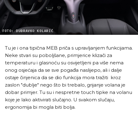
FOTO: DUBRAVKO KOLARIĆ
Tu je i ona tipična MEB priča s upravljanjem funkcijama.
Neke stvari su poboljšane, primjerice klizači za
temperaturu i glasnoću su osvijetljeni pa više nema
onog osjećaja da se sve pogađa naslijepo, ali i dalje
ostaje činjenica da se dio funkcija mora tražiti kroz
zaslon "dublje" nego što bi trebalo, grijanje volana je
dobar primjer. Tu su i nespretne touch tipke na volanu
koje je lako aktivirati slučajno. U svakom slučaju,
ergonomija bi mogla biti bolja.