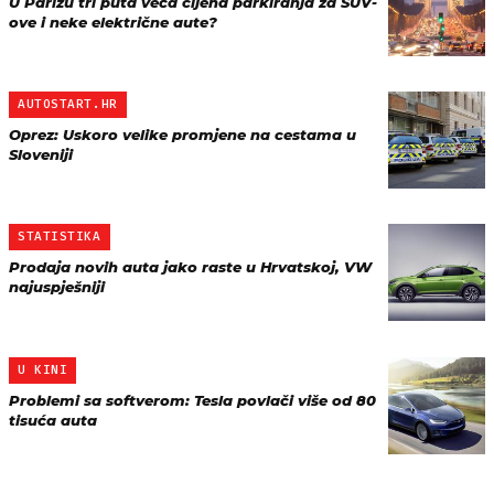
U Parizu tri puta veća cijena parkiranja za SUV-
ove i neke električne aute?
AUTOSTART.HR
Oprez: Uskoro velike promjene na cestama u
Sloveniji
STATISTIKA
Prodaja novih auta jako raste u Hrvatskoj, VW
najuspješniji
U KINI
Problemi sa softverom: Tesla povlači više od 80
tisuća auta