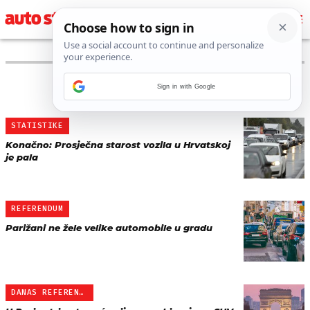
PRONAĐENO 6 REZULTATA ZA AUTORA
Sign in with Google
“
HINA/AUTOSTART
”
STATISTIKE
Konačno: Prosječna starost vozila u Hrvatskoj
je pala
REFERENDUM
Parižani ne žele velike automobile u gradu
DANAS REFERENDUM