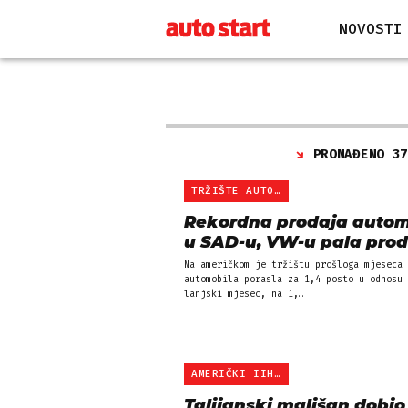
NOVOSTI
PRONAĐENO 3
TRŽIŠTE AUTOMOBILA
Rekordna prodaja autom
u SAD-u, VW-u pala prod
Na američkom je tržištu prošloga mjeseca 
automobila porasla za 1,4 posto u odnosu 
lanjski mjesec, na 1,…
AMERIČKI IIHS TEST
Talijanski mališan dobio