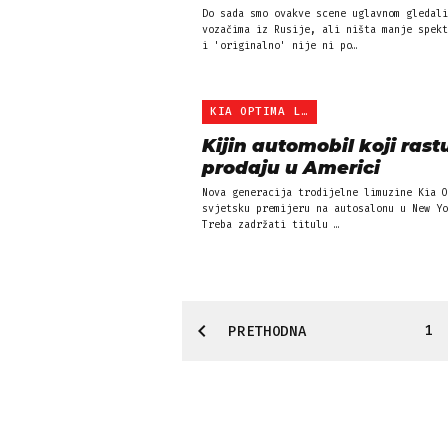
Do sada smo ovakve scene uglavnom gledali
vozačima iz Rusije, ali ništa manje spekt
i 'originalno' nije ni po…
KIA OPTIMA LIMUZINA NOVE…
Kijin automobil koji rast
prodaju u Americi
Nova generacija trodijelne limuzine Kia O
svjetsku premijeru na autosalonu u New Yo
Treba zadržati titulu …
1
PRETHODNA