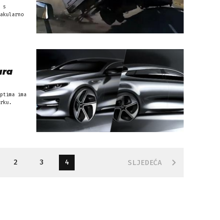
 s
akularno
ura
ptima ima
rku.
2
3
4
SLJEDEĆA