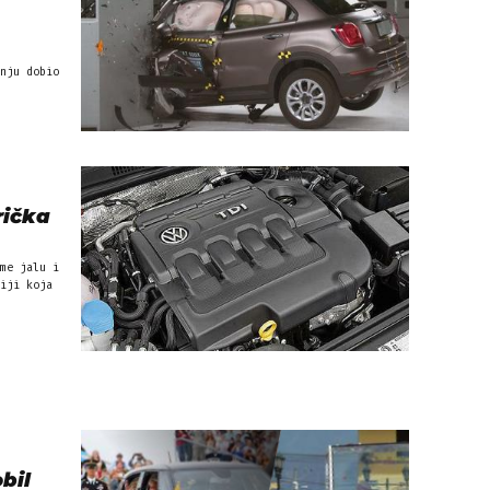
nju dobio
rička
me jalu i
iji koja
bil