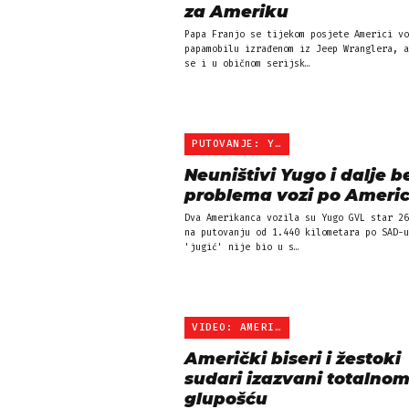
za Ameriku
Papa Franjo se tijekom posjete Americi vo
papamobilu izrađenom iz Jeep Wranglera, a
se i u običnom serijsk…
PUTOVANJE: YUGOM PO AMER…
Neuništivi Yugo i dalje b
problema vozi po Americ
Dva Amerikanca vozila su Yugo GVL star 26
na putovanju od 1.440 kilometara po SAD-u
'jugić' nije bio u s…
VIDEO: AMERIČKI SUDARI
Američki biseri i žestoki
sudari izazvani totalno
glupošću