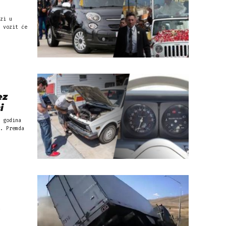
zi u
 vozit će
ez
i
 godina
. Premda
m