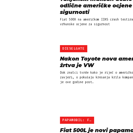
odlične američke ocjene
sigurnosti
Fiat 500X na američkom IIHS crash testira
vrhunske ocjene za sigurnost
DIESELGATE
Nakon Toyote nova ame
žrtva je VW
Dok znalci tvrde kako je riječ o američko
zavjeri, o pokušaju kresanja krila kompan
je ove godine post…
PAPAMOBIL: FIAT 500L
Fiat 500L je novi papamo