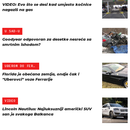
VIDEO: Evo što se desi kad umjesto kočnice
nagaziš na gas
U SAD-U
Goodyear odgovoran za desetke nesreća sa
smrtnim ishodom?
UBEROM DO FERRARIJA
Florida je obećana zemlja, ondje čak i
"Uberovci" voze Ferrarije
VIDEO
Lincoln Nautilus: Najluksuzniji američki SUV
san je svakoga Balkanca