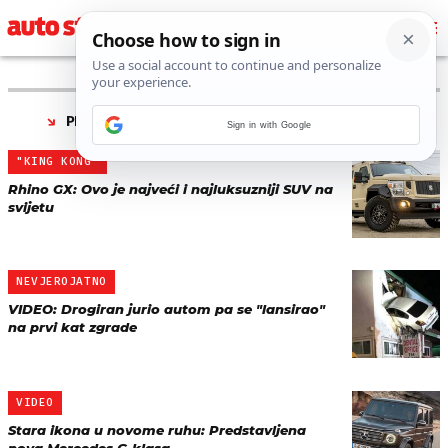
PRONAĐENO 37 REZULTATA ZA TAG “
AMERIKA
”
Sign in with Google
"KING KONG"
Rhino GX: Ovo je najveći i najluksuzniji SUV na
svijetu
NEVJEROJATNO
VIDEO: Drogiran jurio autom pa se "lansirao"
na prvi kat zgrade
VIDEO
Stara ikona u novome ruhu: Predstavljena