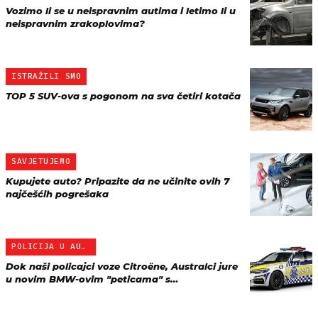
Vozimo li se u neispravnim autima i letimo li u
neispravnim zrakoplovima?
ISTRAŽILI SMO
TOP 5 SUV-ova s pogonom na sva četiri kotača
SAVJETUJEMO
Kupujete auto? Pripazite da ne učinite ovih 7
najčešćih pogrešaka
POLICIJA U AUSTRALIJI
Dok naši policajci voze Citroëne, Australci jure
u novim BMW-ovim "peticama" s…