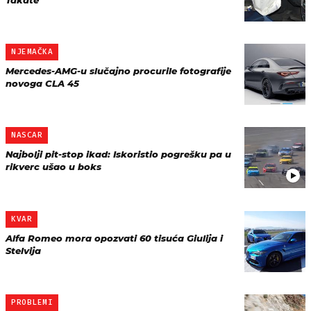
Takate
NJEMAČKA
Mercedes-AMG-u slučajno procurile fotografije
novoga CLA 45
NASCAR
Najbolji pit-stop ikad: Iskoristio pogrešku pa u
rikverc ušao u boks
KVAR
Alfa Romeo mora opozvati 60 tisuća Giulija i
Stelvija
PROBLEMI