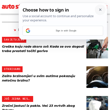
PRONAĐENO 8 REZULTATA ZA TAG “
GREŠKA
”
Sign in with Google
SAVJETUJEMO
Greška koju rade skoro svi: Kada se ovo dogodi
treba prestati točiti gorivo
OTKRIVAMO
Zašto brzinomjeri u svim autima pokazuju
netočnu brzinu?
JOŠ JEDNA NESREĆA
Zračni jastuci iz pakla. Već 23 mrtvih zbog