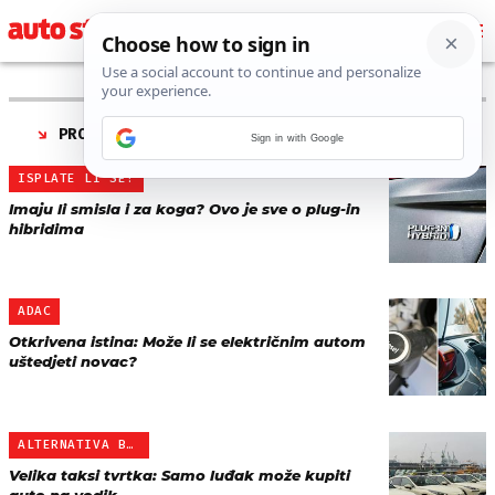
PRONAĐENO 5 REZULTATA ZA TAG “
ISPLATIVOST
”
Sign in with Google
ISPLATE LI SE?
Imaju li smisla i za koga? Ovo je sve o plug-in
hibridima
ADAC
Otkrivena istina: Može li se električnim autom
uštedjeti novac?
ALTERNATIVA BATERIJAMA?
Velika taksi tvrtka: Samo luđak može kupiti