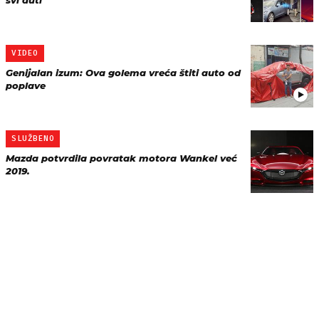
svi auti
VIDEO
Genijalan izum: Ova golema vreća štiti auto od
poplave
SLUŽBENO
Mazda potvrdila povratak motora Wankel već
2019.