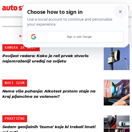
PRONAĐENO 5 REZULTATA ZA TAG “
IZUM
”
Sign in with Google
KAMERA ZA BRZINU
Povijest radara: Kako je reli prvak stvorio
najomraženiji uređaj na svijetu
NOVI IZUM
Nema više puhanja: Alkotest prstom staje na
kraj pijancima za volanom?
PRAKTIČNO
Sedam genijalnih 'izuma' koje bi trebali imati