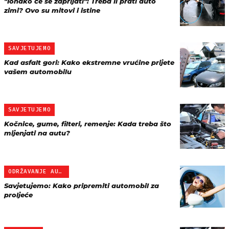
"Ionako će se zaprljati": Treba li prati auto
zimi? Ovo su mitovi i istine
SAVJETUJEMO
Kad asfalt gori: Kako ekstremne vrućine prijete
vašem automobilu
SAVJETUJEMO
Kočnice, gume, filteri, remenje: Kada treba što
mijenjati na autu?
ODRŽAVANJE AUTA
Savjetujemo: Kako pripremiti automobil za
proljeće