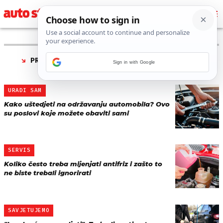
PRONAĐENO 7 REZULTATA ZA TAG “
ODRŽAVANJE
Sign in with Google
AUTOMOBILA
”
URADI SAM
Kako uštedjeti na održavanju automobila? Ovo
su poslovi koje možete obaviti sami
SERVIS
Koliko često treba mijenjati antifriz i zašto to
ne biste trebali ignorirati
SAVJETUJEMO