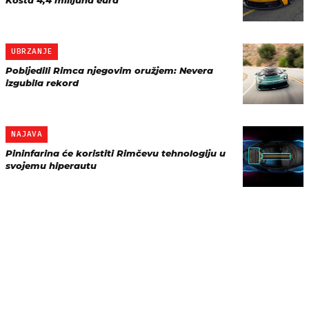
Košta 4,4 milijuna eura
UBRZANJE
Pobijedili Rimca njegovim oružjem: Nevera
izgubila rekord
NAJAVA
Pininfarina će koristiti Rimčevu tehnologiju u
svojemu hiperautu