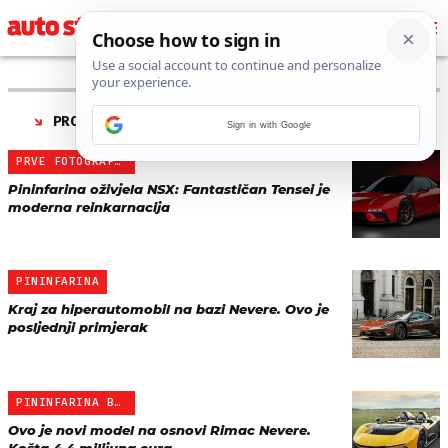
PRONAĐENO 5 REZULTATA ZA TAG “
PININFARINA
”
Sign in with Google
PRVE FOTOGRAFIJE
Pininfarina oživjela NSX: Fantastičan Tensei je
moderna reinkarnacija
PININFARINA
Kraj za hiperautomobil na bazi Nevere. Ovo je
posljednji primjerak
PININFARINA B95
Ovo je novi model na osnovi Rimac Nevere.