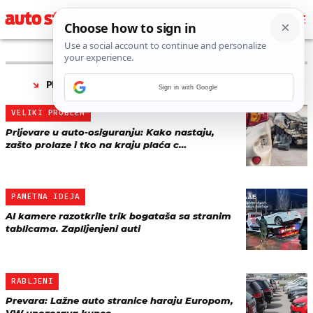
PRONAĐENO 30 REZULTATA ZA TAG “
PREVARA
”
Sign in with Google
VELIKI PROBLEM
Prijevare u auto-osiguranju: Kako nastaju,
zašto prolaze i tko na kraju plaća c…
PAMETNA IDEJA
AI kamere razotkrile trik bogataša sa stranim
tablicama. Zaplijenjeni auti
RABLJENI
Prevara: Lažne auto stranice haraju Europom,