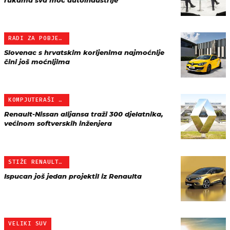
rukama sva moć autoindustrije
RADI ZA POBJEDNIKE
Slovenac s hrvatskim korijenima najmoćnije
čini još moćnijima
KOMPJUTERAŠI POSTALI VAŽ…
Renault-Nissan alijansa traži 300 djelatnika,
većinom softverskih inženjera
STIŽE RENAULT SCENIC IV
Ispucan još jedan projektil iz Renaulta
VELIKI SUV