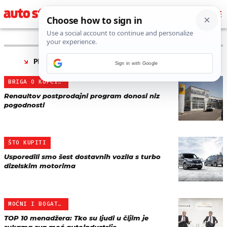
PRONAĐENO 15 REZULTATA ZA TAG “
RENAULT
”
Sign in with Google
BRIGA O KUPCIMA
Renaultov postprodajni program donosi niz
pogodnosti
ŠTO KUPITI
Usporedili smo šest dostavnih vozila s turbo
dizelskim motorima
MOĆNI I BOGATI ČELNICI
TOP 10 menadžera: Tko su ljudi u čijim je