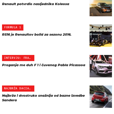
Renault potvrdio nasljednika Koleosa
FORMULA 1
RS16 je Renaultov bolid za sezonu 2016.
INTERVJU: FRANCK LE GALL…
Proganja me duh F 1 i čuvenog Pabla Picassoa
NAJBRŽA DACIA R.S.
Najbrža i dvostruko snažnija od bazne izvedbe
Sandera