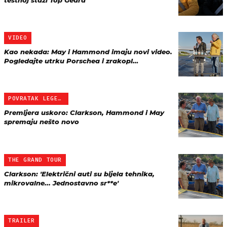
testnoj stazi Top Geara
VIDEO
Kao nekada: May i Hammond imaju novi video.
Pogledajte utrku Porschea i zrakopl…
POVRATAK LEGENDI
Premijera uskoro: Clarkson, Hammond i May
spremaju nešto novo
THE GRAND TOUR
Clarkson: 'Električni auti su bijela tehnika,
mikrovalne... Jednostavno sr**e'
TRAILER