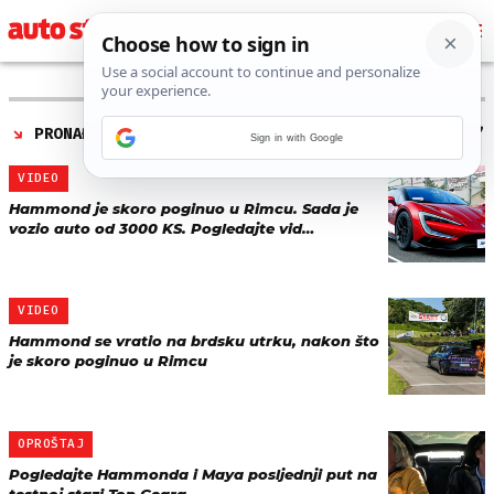
PRONAĐENO 35 REZULTATA ZA TAG “
RICHARD HAMMOND
”
Sign in with Google
VIDEO
Hammond je skoro poginuo u Rimcu. Sada je
vozio auto od 3000 KS. Pogledajte vid…
VIDEO
Hammond se vratio na brdsku utrku, nakon što
je skoro poginuo u Rimcu
OPROŠTAJ
Pogledajte Hammonda i Maya posljednji put na