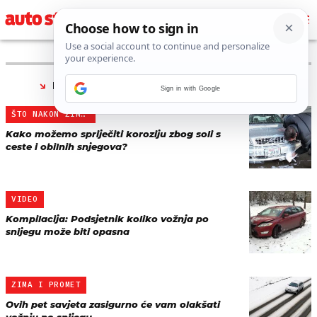
PRONAĐENO 9 REZULTATA ZA TAG “
SNIJEG
”
Sign in with Google
ŠTO NAKON ZIME?
Kako možemo spriječiti koroziju zbog soli s
ceste i obilnih snjegova?
VIDEO
Kompilacija: Podsjetnik koliko vožnja po
snijegu može biti opasna
ZIMA I PROMET
Ovih pet savjeta zasigurno će vam olakšati