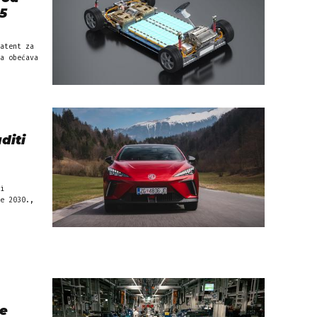
5
atent za
a obećava
diti
i
e 2030.,
će