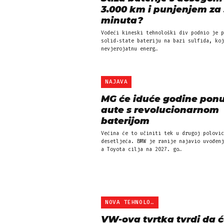
3.000 km i punjenjem za 
minuta?
Vodeći kineski tehnološki div podnio je p
solid‐state bateriju na bazi sulfida, koj
nevjerojatnu energ…
NAJAVA
MG će iduće godine ponu
aute s revolucionarnom
baterijom
Većina će to učiniti tek u drugoj polovic
desetljeća. BMW je ranije najavio uvođenj
a Toyota cilja na 2027. go…
NOVA TEHNOLOGIJA
VW-ova tvrtka tvrdi da 