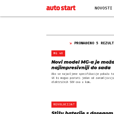
NOVOSTI
PRONAĐENO 5 REZUL
MG 4X
Novi model MG-a je mož
najimpresivniji do sada
Ako se najavljene specifikacije pokažu to
4X bi mogao postati jedan od zanimljiviji
električnih SUV-ova u kom…
REVOLUCIJA?
Stižu baterije s dosegom