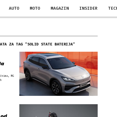
AUTO
MOTO
MAGAZIN
INSIDER
TEC
TATA ZA TAG “
SOLID STATE BATERIJA
”
da
čnima, MG
h
 od