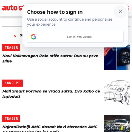
PRONAĐENO 104 REZULTATA ZA TAG “
TEASER
”
Sign in with Google
TEASER
Novi Volkswagen Polo stiže sutra: Ovo su prve
slike
KONCEPT
Mali Smart ForTwo se vraća sutra. Evo kako će
izgledati
TEASER
Najradikalniji AMG dosad: Novi Mercedes-AMG