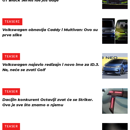
GT Black Series ide još dalje
TEASERI
Volkswagen obnavlja Caddy i Multivan: Ovo su
prve slike
TEASER
Volkswagen najavio redizajn i novo ime za ID.3.
Ne, neće se zvati Golf
TEASER
Dacijin konkurent Octaviji zvat će se Striker.
Ovo je sve što znamo o njemu
TEASER