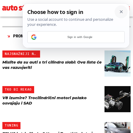
PRONAĐENO 4 REZULTATA ZA TAG “
TROCILINDRIČNI
Sign in with Google
MOTORI
”
NAJSNAŽNIJI NA SVIJETU
Mislite da su auti s tri cilindra slabi: Ova lista će
vas razuvjeriti
TKO BI REKAO
V8 izumire? Trocilindrični motori polako
osvajaju i SAD
TUNING