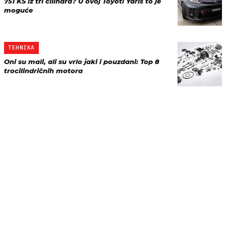
751 KS iz tri cilindra? U ovoj Toyoti Yaris to je
moguće
TEHNIKA
Oni su mali, ali su vrlo jaki i pouzdani: Top 8
trocilindričnih motora