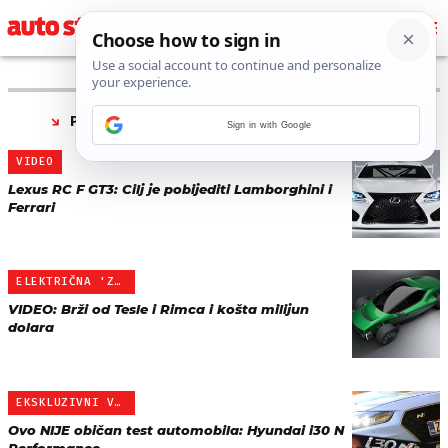
PRONAĐENO 307 REZULTATA ZA TAG “
VIDEO
”
Sign in with Google
VIDEO
Lexus RC F GT3: Cilj je pobijediti Lamborghini i
Ferrari
ELEKTRIČNA 'ZVIJER'
VIDEO: Brži od Tesle i Rimca i košta milijun
dolara
EKSKLUZIVNI VIDEO
Ovo NIJE običan test automobila: Hyundai i30 N