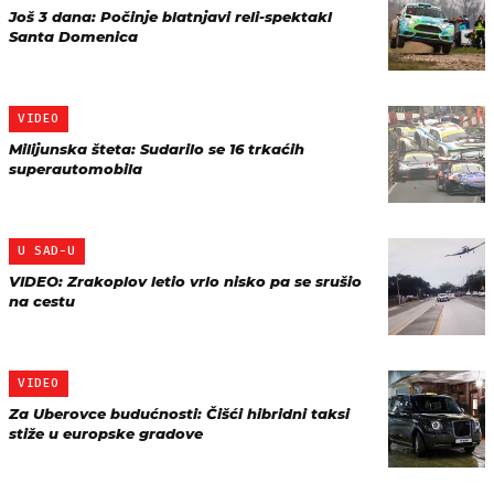
Još 3 dana: Počinje blatnjavi reli-spektakl
Santa Domenica
VIDEO
Milijunska šteta: Sudarilo se 16 trkaćih
superautomobila
U SAD-U
VIDEO: Zrakoplov letio vrlo nisko pa se srušio
na cestu
VIDEO
Za Uberovce budućnosti: Čišći hibridni taksi
stiže u europske gradove