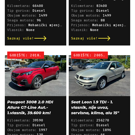
Kilometara:
66400
Kilometara:
83400
Tip goriva:
Diesel
Tip goriva:
Diesel
Obujam motora:
1499
Obujam motora:
1499
Snaga motora:
96
Snaga motora:
88
Prijenos:
Mehanički mjenjač
Prijenos:
Mehanički mjenjač
Vlasnik:
None
Vlasnik:
None
Saznaj više!
Saznaj više!
GODIŠTE: 2018.
GODIŠTE: 2005.
Peugeot 3008 2.0 HDI
Seat Leon 1.9 TDI - 1.
Allure GT-Line Aut.-
vlasnik, nije uvoz,
1.vlasnik, 39.600 km!
servisna, klima, alu 15"
Kilometara:
39590
Kilometara:
256270
Tip goriva:
Diesel
Tip goriva:
Diesel
Obujam motora:
1997
Obujam motora:
1896
Snaga motora:
130
Snaga motora:
66