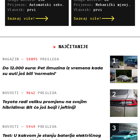
Prijenos:
Automatski sekvencijski
Prijenos:
Mehanički mjenjač
Vlasnik:
prvi
Vlasnik:
prvi
Saznaj više!
Saznaj više!
NAJČITANIJE
1
MAGAZIN —
10895
PREGLEDA
Do 12.000 eura: Pet limuzina iz vremena kada
su auti još bili 'normalni'
2
NOVOSTI —
9642
PREGLEDA
Toyota radi veliku promjenu na svojim
hibridima: Bit će još bolji i jeftiniji
3
NOVOSTI —
5949
PREGLEDA
Test: U kakvom je stanju baterija električnog