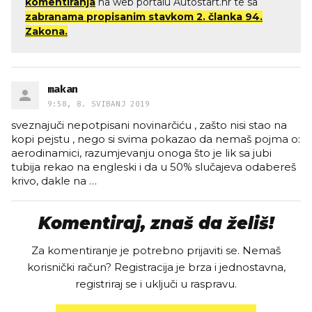
komentiranja
na web portalu Autostart.hr te sa
zabranama propisanim stavkom 2. članka 94.
Zakona.
makan
9:58, 8. SVIBANJ 2019
sveznajuči nepotpisani novinarčiću , zašto nisi stao na
kopi pejstu , nego si svima pokazao da nemaš pojma o:
aerodinamici, razumjevanju onoga što je lik sa jubi
tubija rekao na engleski i da u 50% slučajeva odabereš
krivo, dakle na
…
Komentiraj, znaš da želiš!
Za komentiranje je potrebno prijaviti se. Nemaš
korisnički račun? Registracija je brza i jednostavna,
registriraj se i uključi u raspravu.