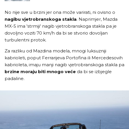
No nije sve u brzini jer ona može varirati, ni ovisno o
nagibu vjetrobranskoga stakla
. Naprimjer, Mazda
MX-5 ima 'strmiji' nagib vjetrobranskoga stakla pa je
dovoljno voziti 70 km/h da bi se stvorio dovoljan
turbulentni protok.
Za razliku od Mazdina modela, mnogi luksuzniji
kabrioleti, poput Ferrarijeva Portofina ili Mercedesovih
kabrioleta, imaju manji nagib vjetrobranskoga stakla pa
brzine moraju biti mnogo veće
da bi se izbjegle
padaline.