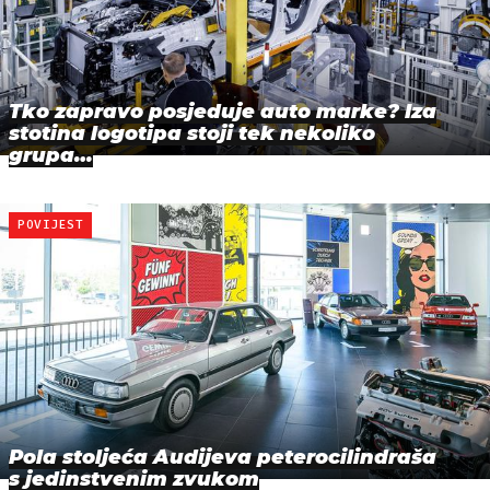
Tko zapravo posjeduje auto marke? Iza
stotina logotipa stoji tek nekoliko
grupa…
POVIJEST
Pola stoljeća Audijeva peterocilindraša
s jedinstvenim zvukom