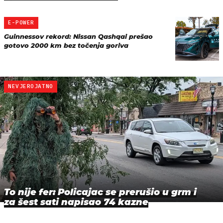
E-POWER
Guinnessov rekord: Nissan Qashqai prešao
gotovo 2000 km bez točenja goriva
NEVJEROJATNO
To nije fer: Policajac se prerušio u grm i
za šest sati napisao 74 kazne