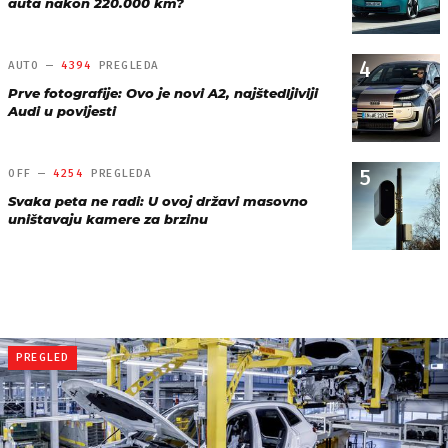
auta nakon 220.000 km?
4
AUTO —
4394
PREGLEDA
Prve fotografije: Ovo je novi A2, najštedljiviji
Audi u povijesti
5
OFF —
4254
PREGLEDA
Svaka peta ne radi: U ovoj državi masovno
uništavaju kamere za brzinu
PREGLED