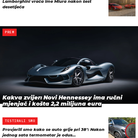
Lamborghini vraća ime Miura nakon šest
desetljeća
PREM
Kakva zvijer: Novi Hennessey ima ručni
mjenjač i košta 2,2 milijuna eura
TESTIRALI SMO
Provjerili smo kako se auto grije pri 38°: Nakon
jednog sata termometar je odus…