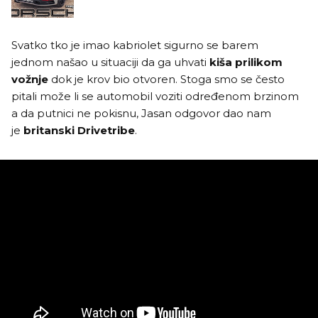
Svatko tko je imao kabriolet sigurno se barem
jednom našao u situaciji da ga uhvati
kiša prilikom
vožnje
dok je krov bio otvoren. Stoga smo se često
pitali može li se automobil voziti određenom brzinom
a da putnici ne pokisnu, Jasan odgovor dao nam
je
britanski Drivetribe
.