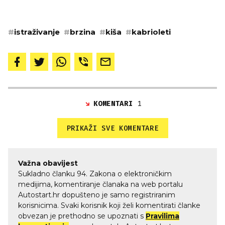
#
istraživanje
#
brzina
#
kiša
#
kabrioleti
KOMENTARI
1
PRIKAŽI SVE KOMENTARE
Važna obavijest
Sukladno članku 94. Zakona o elektroničkim
medijima, komentiranje članaka na web portalu
Autostart.hr dopušteno je samo registriranim
korisnicima. Svaki korisnik koji želi komentirati članke
obvezan je prethodno se upoznati s
Pravilima