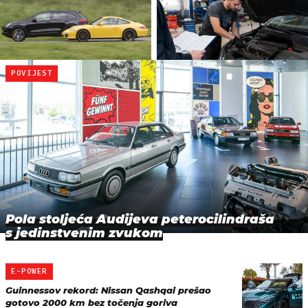
POVIJEST
Pola stoljeća Audijeva peterocilindraša
s jedinstvenim zvukom
E-POWER
Guinnessov rekord: Nissan Qashqai prešao
gotovo 2000 km bez točenja goriva