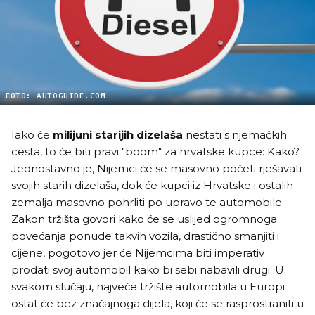
FOTO: AUTOGUIDE.COM
Iako će
milijuni starijih dizelaša
nestati s njemačkih
cesta, to će biti pravi "boom" za hrvatske kupce: Kako?
Jednostavno je, Nijemci će se masovno početi rješavati
svojih starih dizelaša, dok će kupci iz Hrvatske i ostalih
zemalja masovno pohrliti po upravo te automobile.
Zakon tržišta govori kako će se uslijed ogromnoga
povećanja ponude takvih vozila, drastično smanjiti i
cijene, pogotovo jer će Nijemcima biti imperativ
prodati svoj automobil kako bi sebi nabavili drugi. U
svakom slučaju, najveće tržište automobila u Europi
ostat će bez značajnoga dijela, koji će se rasprostraniti u