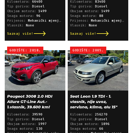
Kilometara:
66400
Kilometara:
83400
Tip goriva:
Diesel
Tip goriva:
Diesel
Obujam motora:
1499
Obujam motora:
1499
Snaga motora:
96
Snaga motora:
88
Prijenos:
Mehanički mjenjač
Prijenos:
Mehanički mjenjač
Vlasnik:
None
Vlasnik:
None
Saznaj više!
Saznaj više!
GODIŠTE: 2018.
GODIŠTE: 2005.
Peugeot 3008 2.0 HDI
Seat Leon 1.9 TDI - 1.
Allure GT-Line Aut.-
vlasnik, nije uvoz,
1.vlasnik, 39.600 km!
servisna, klima, alu 15"
Kilometara:
39590
Kilometara:
256270
Tip goriva:
Diesel
Tip goriva:
Diesel
Obujam motora:
1997
Obujam motora:
1896
Snaga motora:
130
Snaga motora:
66