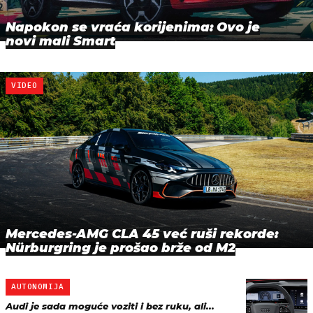
Napokon se vraća korijenima: Ovo je
novi mali Smart
VIDEO
Mercedes-AMG CLA 45 već ruši rekorde:
Nürburgring je prošao brže od M2
AUTONOMIJA
Audi je sada moguće voziti i bez ruku, ali...