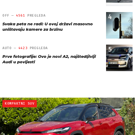
4
OFF —
4561
PREGLEDA
Svaka peta ne radi: U ovoj državi masovno
uništavaju kamere za brzinu
5
AUTO —
4423
PREGLEDA
Prve fotografije: Ovo je novi A2, najštedljiviji
Audi u povijesti
KOMPAKTNI SUV