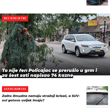
NEVJEROJATNO
To nije fer: Policajac se prerušio u grm i
za šest sati napisao 74 kazne
AERODINAMIKA
Zašto limuzine nemaju stražnji brisač, a SUV-
ovi gotovo uvijek imaju?