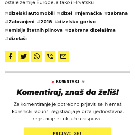
ostale zemlje Europe, a tako i Hrvatsku.
#
dizelski automobili
#
dizel
#
njemačka
#
zabrana
#
Zabranjeni
#
2018
#
dizelsko gorivo
#
emisija štetnih plinova
#
zabrana dizelašima
#
dizelaši
KOMENTARI
0
Komentiraj, znaš da želiš!
Za komentiranje je potrebno prijaviti se. Nemaš
korisnički račun? Registracija je brza i jednostavna,
registriraj se i uključi u raspravu.
PRIJAVI SE!