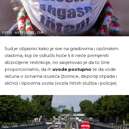
FOTO: AUTOGUIDE.COM
Sud je objasnio kako je sve na gradovima i općinskim
vlastima, koji će odlučiti hoće li ili neće primijeniti
dozvoljene restrikcije, no savjetovao je da to čine
proporcionalno, da ih
uvode postupno
te da vode
računa o zonama izuzeća (bolnice, deponiji otpada i
slično) i tipovima vozila (vozila hitnih služba i policije).