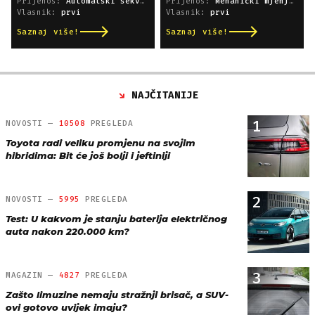
Prijenos:
Automatski sekvencijski
Prijenos:
Mehanički mjenjač
Vlasnik:
prvi
Vlasnik:
prvi
Saznaj više!
Saznaj više!
NAJČITANIJE
1
NOVOSTI —
10508
PREGLEDA
Toyota radi veliku promjenu na svojim
hibridima: Bit će još bolji i jeftiniji
2
NOVOSTI —
5995
PREGLEDA
Test: U kakvom je stanju baterija električnog
auta nakon 220.000 km?
3
MAGAZIN —
4827
PREGLEDA
Zašto limuzine nemaju stražnji brisač, a SUV-
ovi gotovo uvijek imaju?