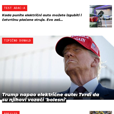
TEST ADAC-A
Kada punite električni auto možete izgubiti i
četvrtinu plaćene struje. Evo zaš…
TIPIČNO DONALD
Trump napao električne aute: Tvrdi da
su njihovi vozači 'bolesni'
PREGLED