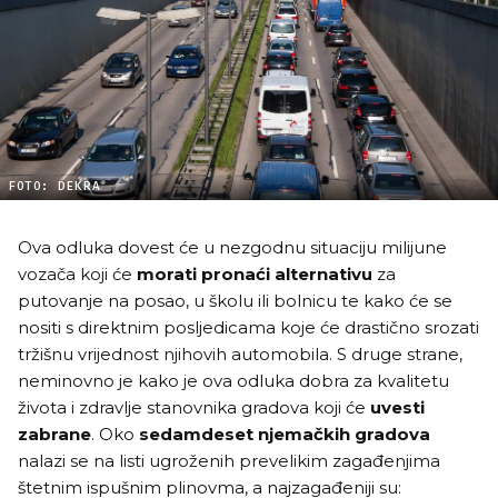
FOTO: DEKRA
Ova odluka dovest će u nezgodnu situaciju milijune
vozača koji će
morati pronaći alternativu
za
putovanje na posao, u školu ili bolnicu te kako će se
nositi s direktnim posljedicama koje će drastično srozati
tržišnu vrijednost njihovih automobila. S druge strane,
neminovno je kako je ova odluka dobra za kvalitetu
života i zdravlje stanovnika gradova koji će
uvesti
zabrane
. Oko
sedamdeset njemačkih gradova
nalazi se na listi ugroženih prevelikim zagađenjima
štetnim ispušnim plinovma, a najzagađeniji su: