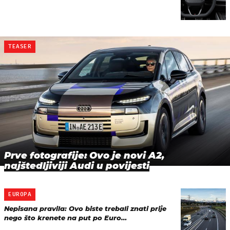
TEASER
Prve fotografije: Ovo je novi A2,
najštedljiviji Audi u povijesti
EUROPA
Nepisana pravila: Ovo biste trebali znati prije
nego što krenete na put po Euro…