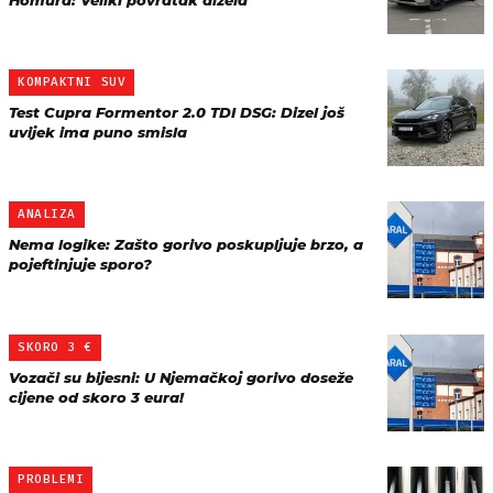
Homura: Veliki povratak dizela
KOMPAKTNI SUV
Test Cupra Formentor 2.0 TDI DSG: Dizel još
uvijek ima puno smisla
ANALIZA
Nema logike: Zašto gorivo poskupljuje brzo, a
pojeftinjuje sporo?
SKORO 3 €
Vozači su bijesni: U Njemačkoj gorivo doseže
cijene od skoro 3 eura!
PROBLEMI