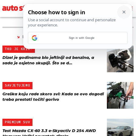
PRONAĐENO 81 REZULTATA ZA TAG “
DIZEL
”
Sign in with Google
TKO JE KRIV?
Dizel je godinama bio jeftiniji od benzina, a
sada je osjetno skuplji. Što se d…
SAVJETUJEMO
Greška koju rade skoro svi: Kada se ovo dogodi
treba prestati točiti gorivo
PREMIUM SUV
Test Mazda CX-60 3.3 e-Skyactiv D 254 AWD