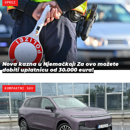
OPREZ
Nova kazna u Njemačkoj: Za ovo možete
dobiti uplatnicu od 30.000 eura!
KOMPAKTNI SUV