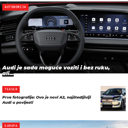
AUTONOMIJA
Audi je sada moguće voziti i bez ruku,
ali...
TEASER
Prve fotografije: Ovo je novi A2, najštedljiviji
Audi u povijesti
EUROPA