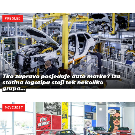
PREGLED
Tko zapravo posjeduje auto marke? Iza
stotina logotipa stoji tek nekoliko
grupa…
POVIJEST