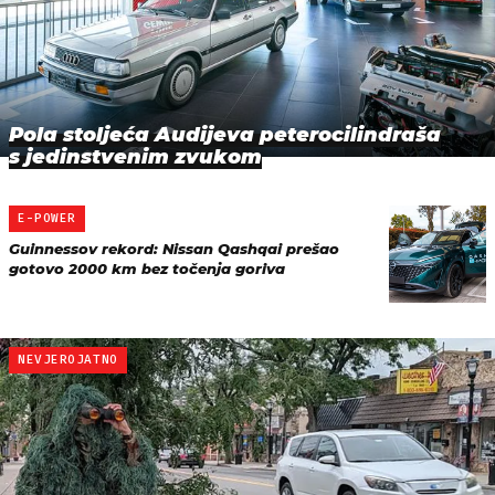
Pola stoljeća Audijeva peterocilindraša
s jedinstvenim zvukom
E-POWER
Guinnessov rekord: Nissan Qashqai prešao
gotovo 2000 km bez točenja goriva
NEVJEROJATNO