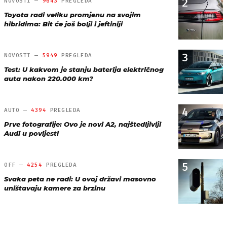
2
NOVOSTI —
9643
PREGLEDA
Toyota radi veliku promjenu na svojim
hibridima: Bit će još bolji i jeftiniji
3
NOVOSTI —
5949
PREGLEDA
Test: U kakvom je stanju baterija električnog
auta nakon 220.000 km?
4
AUTO —
4394
PREGLEDA
Prve fotografije: Ovo je novi A2, najštedljiviji
Audi u povijesti
5
OFF —
4254
PREGLEDA
Svaka peta ne radi: U ovoj državi masovno
uništavaju kamere za brzinu