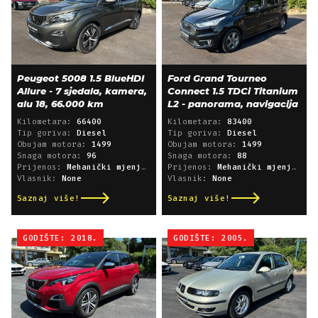
Peugeot 5008 1.5 BlueHDI
Ford Grand Tourneo
Allure - 7 sjedala, kamera,
Connect 1.5 TDCi Titanium
alu 18, 66.000 km
L2 - panorama, navigacija
Kilometara:
66400
Kilometara:
83400
Tip goriva:
Diesel
Tip goriva:
Diesel
Obujam motora:
1499
Obujam motora:
1499
Snaga motora:
96
Snaga motora:
88
Prijenos:
Mehanički mjenjač
Prijenos:
Mehanički mjenjač
Vlasnik:
None
Vlasnik:
None
Saznaj više!
Saznaj više!
GODIŠTE: 2018.
GODIŠTE: 2005.