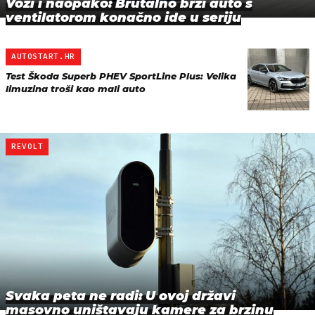
Vozi i naopako: Brutalno brzi auto s
ventilatorom konačno ide u seriju
AUTOSTART.HR
Test Škoda Superb PHEV SportLine Plus: Velika
limuzina troši kao mali auto
REVOLT
Svaka peta ne radi: U ovoj državi
masovno uništavaju kamere za brzinu