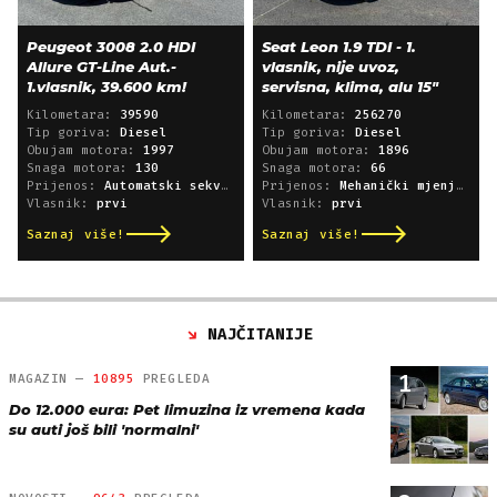
Peugeot 3008 2.0 HDI
Seat Leon 1.9 TDI - 1.
Allure GT-Line Aut.-
vlasnik, nije uvoz,
1.vlasnik, 39.600 km!
servisna, klima, alu 15"
Kilometara:
39590
Kilometara:
256270
Tip goriva:
Diesel
Tip goriva:
Diesel
Obujam motora:
1997
Obujam motora:
1896
Snaga motora:
130
Snaga motora:
66
Prijenos:
Automatski sekvencijski
Prijenos:
Mehanički mjenjač
Vlasnik:
prvi
Vlasnik:
prvi
Saznaj više!
Saznaj više!
NAJČITANIJE
1
MAGAZIN —
10895
PREGLEDA
Do 12.000 eura: Pet limuzina iz vremena kada
su auti još bili 'normalni'