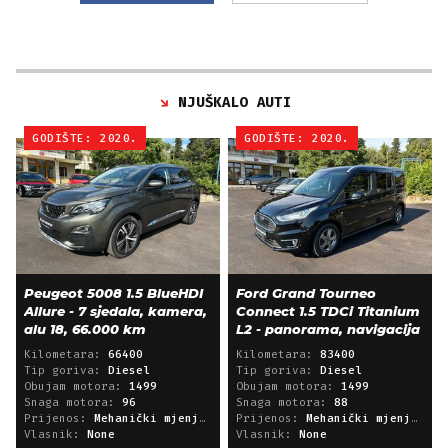
NJUŠKALO AUTI
GODIŠTE: 2020.
GODIŠTE: 2020.
Peugeot 5008 1.5 BlueHDI
Ford Grand Tourneo
Allure - 7 sjedala, kamera,
Connect 1.5 TDCi Titanium
alu 18, 66.000 km
L2 - panorama, navigacija
Kilometara:
66400
Kilometara:
83400
Tip goriva:
Diesel
Tip goriva:
Diesel
Obujam motora:
1499
Obujam motora:
1499
Snaga motora:
96
Snaga motora:
88
Prijenos:
Mehanički mjenjač
Prijenos:
Mehanički mjenjač
Vlasnik:
None
Vlasnik:
None