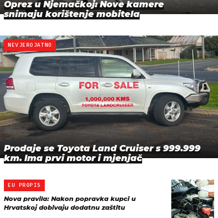
Oprez u Njemačkoj: Nove kamere
snimaju korištenje mobitela
NEVJEROJATNO
Prodaje se Toyota Land Cruiser s 999.999
km. Ima prvi motor i mjenjač
EU PROPIS
Nova pravila: Nakon popravka kupci u
Hrvatskoj dobivaju dodatnu zaštitu