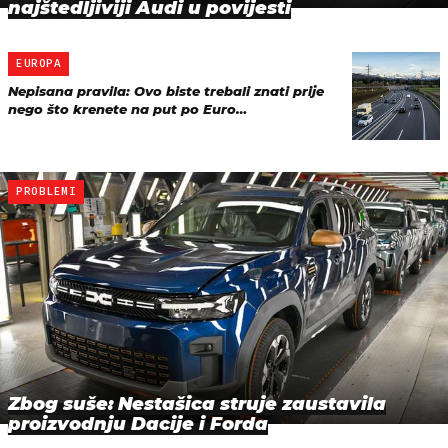
najštedljiviji Audi u povijesti
EUROPA
Nepisana pravila: Ovo biste trebali znati prije
nego što krenete na put po Euro…
PROBLEMI
Zbog suše: Nestašica struje zaustavila
proizvodnju Dacije i Forda