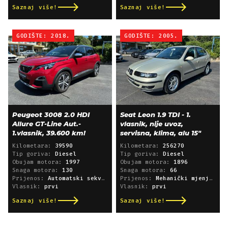
Saznaj više!
Saznaj više!
GODIŠTE: 2018.
GODIŠTE: 2005.
Peugeot 3008 2.0 HDI
Seat Leon 1.9 TDI - 1.
Allure GT-Line Aut.-
vlasnik, nije uvoz,
1.vlasnik, 39.600 km!
servisna, klima, alu 15"
Kilometara:
39590
Kilometara:
256270
Tip goriva:
Diesel
Tip goriva:
Diesel
Obujam motora:
1997
Obujam motora:
1896
Snaga motora:
130
Snaga motora:
66
Prijenos:
Automatski sekvencijski
Prijenos:
Mehanički mjenjač
Vlasnik:
prvi
Vlasnik:
prvi
Saznaj više!
Saznaj više!