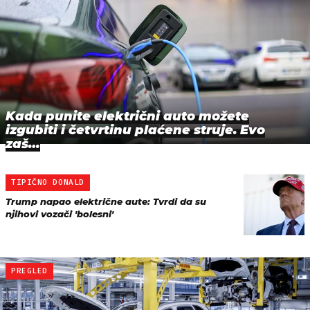
Kada punite električni auto možete
izgubiti i četvrtinu plaćene struje. Evo
zaš…
TIPIČNO DONALD
Trump napao električne aute: Tvrdi da su
njihovi vozači 'bolesni'
PREGLED