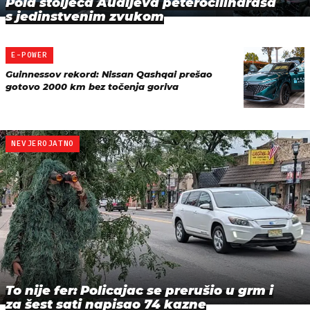
Pola stoljeća Audijeva peterocilindraša
s jedinstvenim zvukom
E-POWER
Guinnessov rekord: Nissan Qashqai prešao
gotovo 2000 km bez točenja goriva
NEVJEROJATNO
To nije fer: Policajac se prerušio u grm i
za šest sati napisao 74 kazne