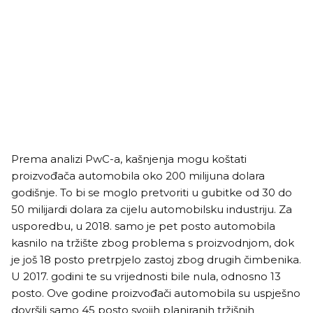
Prema analizi PwC-a, kašnjenja mogu koštati
proizvođača automobila oko 200 milijuna dolara
godišnje. To bi se moglo pretvoriti u gubitke od 30 do
50 milijardi dolara za cijelu automobilsku industriju. Za
usporedbu, u 2018. samo je pet posto automobila
kasnilo na tržište zbog problema s proizvodnjom, dok
je još 18 posto pretrpjelo zastoj zbog drugih čimbenika.
U 2017. godini te su vrijednosti bile nula, odnosno 13
posto. Ove godine proizvođači automobila su uspješno
dovršili samo 45 posto svojih planiranih tržišnih