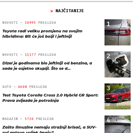
NAJČITANIJE
1
NOVOSTI —
10995
PREGLEDA
Toyota radi veliku promjenu na svojim
hibridima: Bit će još bolji i jeftiniji
2
NOVOSTI —
11177
PREGLEDA
Dizel je godinama bio jeftiniji od benzina, a
sada je osjetno skuplji. Što se d…
3
AUTO —
6608
PREGLEDA
Test Toyota Corolla Cross 2.0 Hybrid GR Sport:
Prava zvijezda je potrošnja
4
MAGAZIN —
5720
PREGLEDA
Zašto limuzine nemaju stražnji brisač, a SUV-
ovi gotovo uvijek imaju?