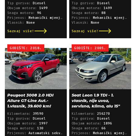
Tip goriva:
Diesel
Tip goriva:
Diesel
Obujam motora:
1499
Obujam motora:
1499
Snaga motora:
96
Snaga motora:
88
Prijenos:
Mehanički mjenjač
Prijenos:
Mehanički mjenjač
Vlasnik:
None
Vlasnik:
None
Saznaj više!
Saznaj više!
GODIŠTE: 2018.
GODIŠTE: 2005.
Peugeot 3008 2.0 HDI
Seat Leon 1.9 TDI - 1.
Allure GT-Line Aut.-
vlasnik, nije uvoz,
1.vlasnik, 39.600 km!
servisna, klima, alu 15"
Kilometara:
39590
Kilometara:
256270
Tip goriva:
Diesel
Tip goriva:
Diesel
Obujam motora:
1997
Obujam motora:
1896
Snaga motora:
130
Snaga motora:
66
Prijenos:
Automatski sekvencijski
Prijenos:
Mehanički mjenjač