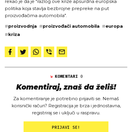
rekao je da je "razlog ove krize apsurdna europska
politika koja stavlja bezbrojne prepreke na put
proizvođačima automobila".
#
proizvodnja
#
proizvođači automobila
#
europa
#
kriza
KOMENTARI
0
Komentiraj, znaš da želiš!
Za komentiranje je potrebno prijaviti se. Nemaš
korisnički račun? Registracija je brza i jednostavna,
registriraj se i uključi u raspravu.
PRIJAVI SE!