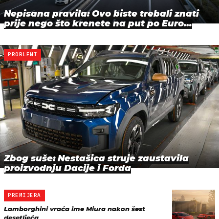
Nepisana pravila: Ovo biste trebali znati
prije nego što krenete na put po Euro…
PROBLEMI
Zbog suše: Nestašica struje zaustavila
proizvodnju Dacije i Forda
PREMIJERA
Lamborghini vraća ime Miura nakon šest
desetljeća