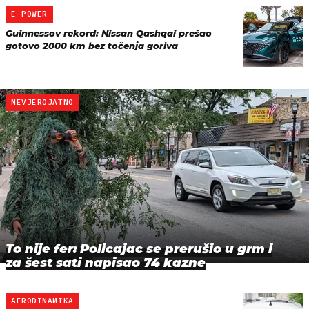
E-POWER
Guinnessov rekord: Nissan Qashqai prešao
gotovo 2000 km bez točenja goriva
NEVJEROJATNO
To nije fer: Policajac se prerušio u grm i
za šest sati napisao 74 kazne
AERODINAMIKA