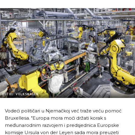
FOTO: VOLKSWAGEN
Vodeći političari u Njemačkoj već traže veću pomoć
Bruxellesa. "Europa mora moći držati korak s
međunarodnim razvojem i predsjednica Europske
komisije Ursula von der Leyen sada mora preuzeti