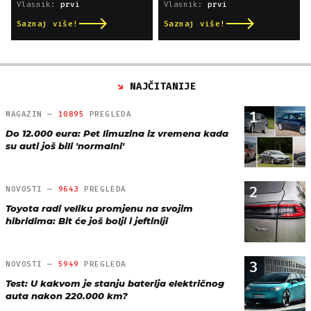
Vlasnik:
prvi
Vlasnik:
prvi
Saznaj više!
Saznaj više!
NAJČITANIJE
1
MAGAZIN —
10895
PREGLEDA
Do 12.000 eura: Pet limuzina iz vremena kada
su auti još bili 'normalni'
2
NOVOSTI —
9643
PREGLEDA
Toyota radi veliku promjenu na svojim
hibridima: Bit će još bolji i jeftiniji
3
NOVOSTI —
5949
PREGLEDA
Test: U kakvom je stanju baterija električnog
auta nakon 220.000 km?