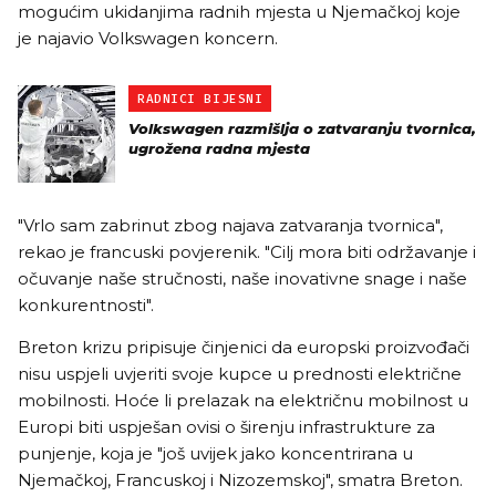
mogućim ukidanjima radnih mjesta u Njemačkoj koje
je najavio Volkswagen koncern.
RADNICI BIJESNI
Volkswagen razmišlja o zatvaranju tvornica,
ugrožena radna mjesta
"Vrlo sam zabrinut zbog najava zatvaranja tvornica",
rekao je francuski povjerenik. "Cilj mora biti održavanje i
očuvanje naše stručnosti, naše inovativne snage i naše
konkurentnosti".
Breton krizu pripisuje činjenici da europski proizvođači
nisu uspjeli uvjeriti svoje kupce u prednosti električne
mobilnosti. Hoće li prelazak na električnu mobilnost u
Europi biti uspješan ovisi o širenju infrastrukture za
punjenje, koja je "još uvijek jako koncentrirana u
Njemačkoj, Francuskoj i Nizozemskoj", smatra Breton.