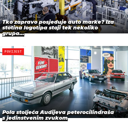
Tko zapravo posjeduje auto marke? Iza
stotina logotipa stoji tek nekoliko
grupa…
POVIJEST
Pola stoljeća Audijeva peterocilindraša
s jedinstvenim zvukom