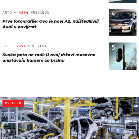
4
AUTO —
4394
PREGLEDA
Prve fotografije: Ovo je novi A2, najštedljiviji
Audi u povijesti
5
OFF —
4254
PREGLEDA
Svaka peta ne radi: U ovoj državi masovno
uništavaju kamere za brzinu
PREGLED