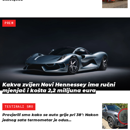
PREM
Kakva zvijer: Novi Hennessey ima ručni
mjenjač i košta 2,2 milijuna eura
TESTIRALI SMO
Provjerili smo kako se auto grije pri 38°: Nakon
jednog sata termometar je odus…