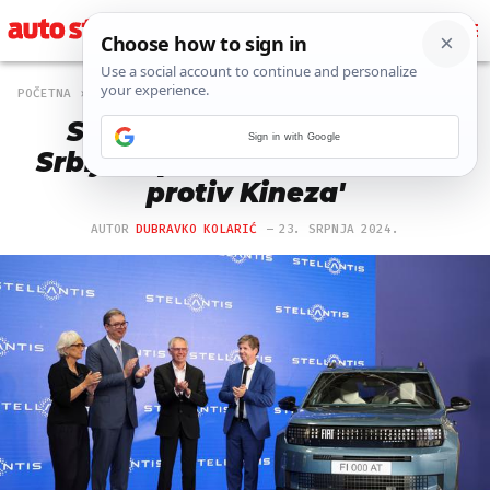
POČETNA
NOVOSTI
201 PREGLEDA
Stellantis šalje poruku iz
Sign in with Google
Srbije: 'Spremni smo boriti se
protiv Kineza'
AUTOR
DUBRAVKO KOLARIĆ
23. SRPNJA 2024.