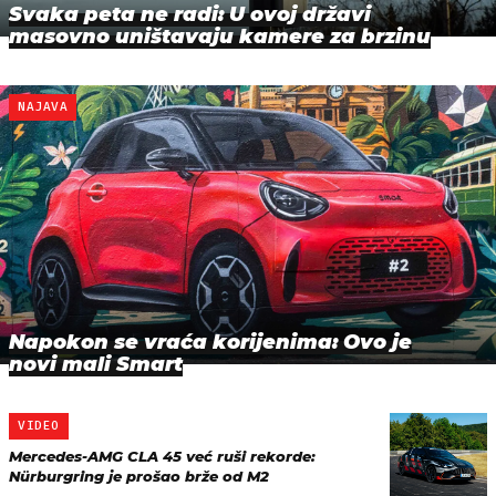
Svaka peta ne radi: U ovoj državi
masovno uništavaju kamere za brzinu
NAJAVA
Napokon se vraća korijenima: Ovo je
novi mali Smart
VIDEO
Mercedes-AMG CLA 45 već ruši rekorde:
Nürburgring je prošao brže od M2