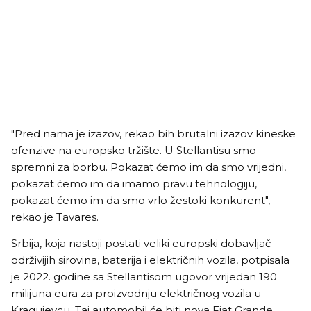
"Pred nama je izazov, rekao bih brutalni izazov kineske
ofenzive na europsko tržište. U Stellantisu smo
spremni za borbu. Pokazat ćemo im da smo vrijedni,
pokazat ćemo im da imamo pravu tehnologiju,
pokazat ćemo im da smo vrlo žestoki konkurent",
rekao je Tavares.
Srbija, koja nastoji postati veliki europski dobavljač
održivijih sirovina, baterija i električnih vozila, potpisala
je 2022. godine sa Stellantisom ugovor vrijedan 190
milijuna eura za proizvodnju električnog vozila u
Kragujevcu. Taj automobil će biti nova Fiat Grande