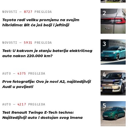
2
NOVOSTI —
8727
PREGLEDA
Toyota radi veliku promjenu na svojim
hibridima: Bit će još bolji i jeftiniji
3
NOVOSTI —
5931
PREGLEDA
Test: U kakvom je stanju baterija električnog
auta nakon 220.000 km?
4
AUTO —
4375
PREGLEDA
Prve fotografije: Ovo je novi A2, najštedljiviji
Audi u povijesti
5
AUTO —
4217
PREGLEDA
Test Renault Twingo E-Tech techno:
Najštedljiviji auto i dostojan svog imena