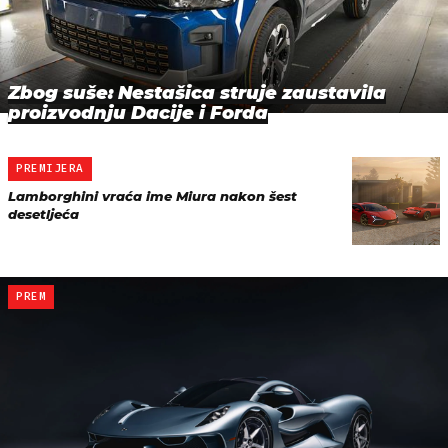
Zbog suše: Nestašica struje zaustavila
proizvodnju Dacije i Forda
PREMIJERA
Lamborghini vraća ime Miura nakon šest
desetljeća
PREM