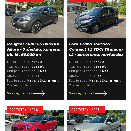
Peugeot 5008 1.5 BlueHDI
Ford Grand Tourneo
Allure - 7 sjedala, kamera,
Connect 1.5 TDCi Titanium
alu 18, 66.000 km
L2 - panorama, navigacija
Kilometara:
66400
Kilometara:
83400
Tip goriva:
Diesel
Tip goriva:
Diesel
Obujam motora:
1499
Obujam motora:
1499
Snaga motora:
96
Snaga motora:
88
Prijenos:
Mehanički mjenjač
Prijenos:
Mehanički mjenjač
Vlasnik:
None
Vlasnik:
None
Saznaj više!
Saznaj više!
GODIŠTE: 2018.
GODIŠTE: 2005.