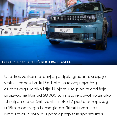
FOTO: ZORANA JEVTIĆ/REUTERS/PIXSELL
Usprkos velikom protivljenju dijela građana, Srbija je
vratila licencu tvrtki Rio Tinto za razvoj najvećeg
europskog rudnika litija. U njemu se planira godišnja
proizvodnja litija od 58.000 tona, što je dovoljno za oko
1,1 milijun električnih vozila ili oko 17 posto europskog
tržišta, a od svega bi mogla profitirati i tvornica u
Kragujevcu. Srbija je u petak potpisala sporazum s