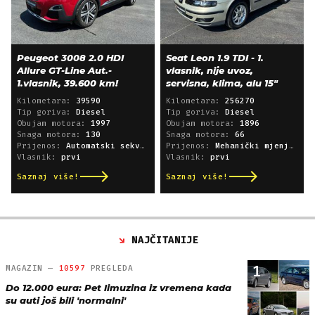
Peugeot 3008 2.0 HDI
Seat Leon 1.9 TDI - 1.
Allure GT-Line Aut.-
vlasnik, nije uvoz,
1.vlasnik, 39.600 km!
servisna, klima, alu 15"
Kilometara:
39590
Kilometara:
256270
Tip goriva:
Diesel
Tip goriva:
Diesel
Obujam motora:
1997
Obujam motora:
1896
Snaga motora:
130
Snaga motora:
66
Prijenos:
Automatski sekvencijski
Prijenos:
Mehanički mjenjač
Vlasnik:
prvi
Vlasnik:
prvi
Saznaj više!
Saznaj više!
NAJČITANIJE
1
MAGAZIN —
10597
PREGLEDA
Do 12.000 eura: Pet limuzina iz vremena kada
su auti još bili 'normalni'