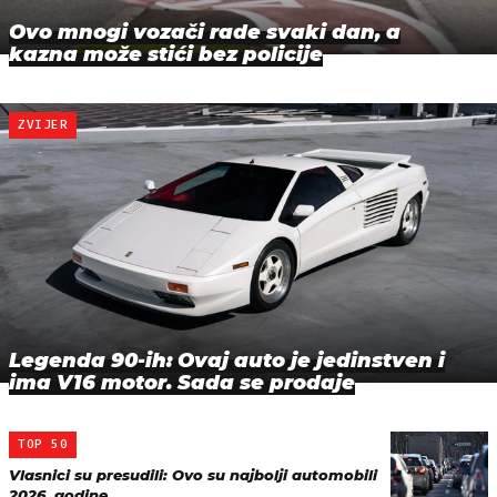
Ovo mnogi vozači rade svaki dan, a
kazna može stići bez policije
ZVIJER
Legenda 90-ih: Ovaj auto je jedinstven i
ima V16 motor. Sada se prodaje
TOP 50
Vlasnici su presudili: Ovo su najbolji automobili
2026. godine