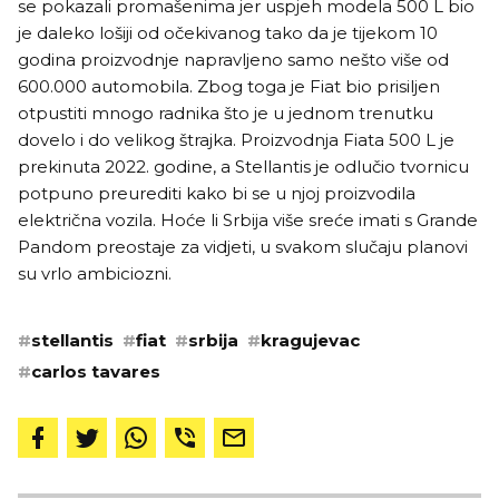
se pokazali promašenima jer uspjeh modela 500 L bio
je daleko lošiji od očekivanog tako da je tijekom 10
godina proizvodnje napravljeno samo nešto više od
600.000 automobila. Zbog toga je Fiat bio prisiljen
otpustiti mnogo radnika što je u jednom trenutku
dovelo i do velikog štrajka. Proizvodnja Fiata 500 L je
prekinuta 2022. godine, a Stellantis je odlučio tvornicu
potpuno preurediti kako bi se u njoj proizvodila
električna vozila. Hoće li Srbija više sreće imati s Grande
Pandom preostaje za vidjeti, u svakom slučaju planovi
su vrlo ambiciozni.
#
stellantis
#
fiat
#
srbija
#
kragujevac
#
carlos tavares