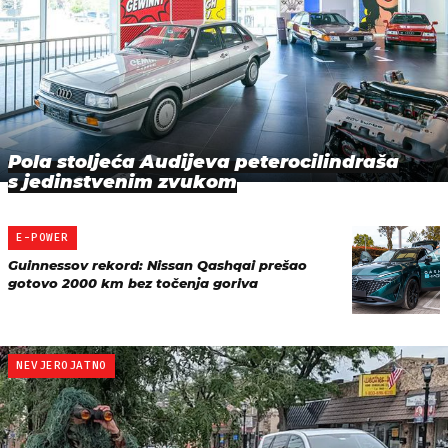
Pola stoljeća Audijeva peterocilindraša
s jedinstvenim zvukom
E-POWER
Guinnessov rekord: Nissan Qashqai prešao
gotovo 2000 km bez točenja goriva
NEVJEROJATNO