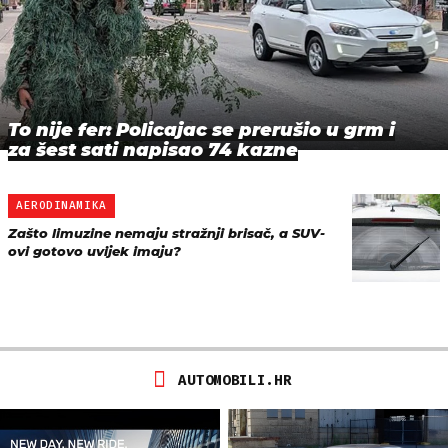
To nije fer: Policajac se prerušio u grm i
za šest sati napisao 74 kazne
AERODINAMIKA
Zašto limuzine nemaju stražnji brisač, a SUV-
ovi gotovo uvijek imaju?