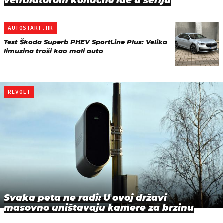
ventilatorom konačno ide u seriju
AUTOSTART.HR
Test Škoda Superb PHEV SportLine Plus: Velika
limuzina troši kao mali auto
REVOLT
Svaka peta ne radi: U ovoj državi
masovno uništavaju kamere za brzinu