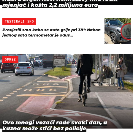
mjenjač i košta 2,2 milijuna eura
TESTIRALI SMO
Provjerili smo kako se auto grije pri 38°: Nakon
jednog sata termometar je odus…
OPREZ
Ovo mnogi vozači rade svaki dan, a
kazna može stići bez policije