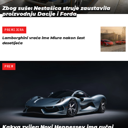
Zbog suše: Nestašica struje zaustavila
proizvodnju Dacije i Forda
PREMIJERA
Lamborghini vraća ime Miura nakon šest
desetljeća
PREM
Kakva zvijer: Novi Hennessey ima ručni