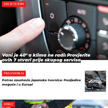
SAVJETUJEMO
Vani je 40° a klima ne radi: Provjerite
ovih 7 stvari prije skupog servisa
PROIZVODNJA
Potres zaustavio japanske tvornice: Posljedice
moguće i u Europi
OPREZ