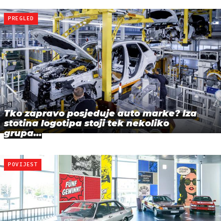
PREGLED
Tko zapravo posjeduje auto marke? Iza
stotina logotipa stoji tek nekoliko
grupa…
POVIJEST