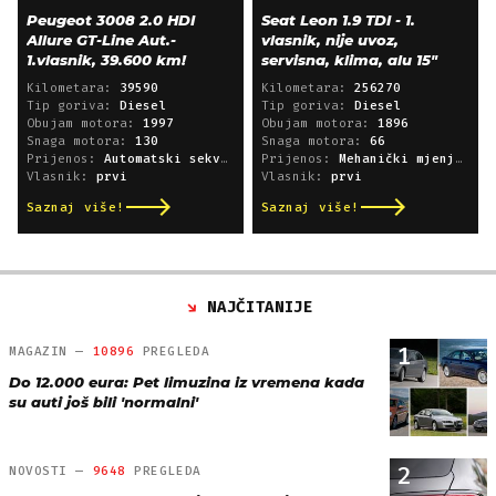
Peugeot 3008 2.0 HDI
Seat Leon 1.9 TDI - 1.
Allure GT-Line Aut.-
vlasnik, nije uvoz,
1.vlasnik, 39.600 km!
servisna, klima, alu 15"
Kilometara:
39590
Kilometara:
256270
Tip goriva:
Diesel
Tip goriva:
Diesel
Obujam motora:
1997
Obujam motora:
1896
Snaga motora:
130
Snaga motora:
66
Prijenos:
Automatski sekvencijski
Prijenos:
Mehanički mjenjač
Vlasnik:
prvi
Vlasnik:
prvi
Saznaj više!
Saznaj više!
NAJČITANIJE
1
MAGAZIN —
10896
PREGLEDA
Do 12.000 eura: Pet limuzina iz vremena kada
su auti još bili 'normalni'
2
NOVOSTI —
9648
PREGLEDA