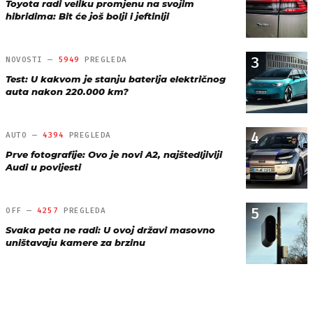
Toyota radi veliku promjenu na svojim
hibridima: Bit će još bolji i jeftiniji
3
NOVOSTI —
5949
PREGLEDA
Test: U kakvom je stanju baterija električnog
auta nakon 220.000 km?
4
AUTO —
4394
PREGLEDA
Prve fotografije: Ovo je novi A2, najštedljiviji
Audi u povijesti
5
OFF —
4257
PREGLEDA
Svaka peta ne radi: U ovoj državi masovno
uništavaju kamere za brzinu