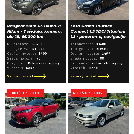
Peugeot 5008 1.5 BlueHDI
Ford Grand Tourneo
Allure - 7 sjedala, kamera,
Connect 1.5 TDCi Titanium
alu 18, 66.000 km
L2 - panorama, navigacija
Kilometara:
66400
Kilometara:
83400
Tip goriva:
Diesel
Tip goriva:
Diesel
Obujam motora:
1499
Obujam motora:
1499
Snaga motora:
96
Snaga motora:
88
Prijenos:
Mehanički mjenjač
Prijenos:
Mehanički mjenjač
Vlasnik:
None
Vlasnik:
None
Saznaj više!
Saznaj više!
GODIŠTE: 2018.
GODIŠTE: 2005.