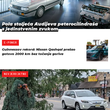
Pola stoljeća Audijeva peterocilindraša
s jedinstvenim zvukom
E-POWER
Guinnessov rekord: Nissan Qashqai prešao
gotovo 2000 km bez točenja goriva
NEVJEROJATNO