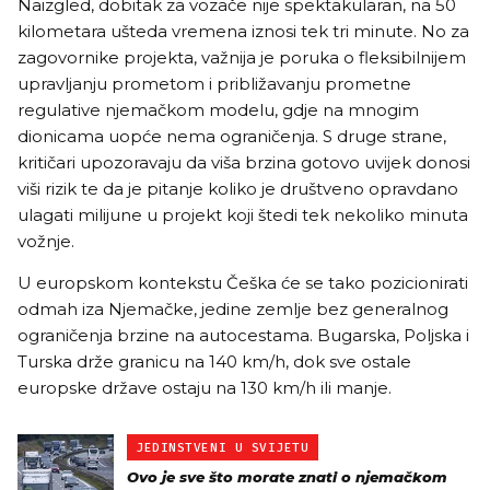
Naizgled, dobitak za vozače nije spektakularan, na 50
kilometara ušteda vremena iznosi tek tri minute. No za
zagovornike projekta, važnija je poruka o fleksibilnijem
upravljanju prometom i približavanju prometne
regulative njemačkom modelu, gdje na mnogim
dionicama uopće nema ograničenja. S druge strane,
kritičari upozoravaju da viša brzina gotovo uvijek donosi
viši rizik te da je pitanje koliko je društveno opravdano
ulagati milijune u projekt koji štedi tek nekoliko minuta
vožnje.
U europskom kontekstu Češka će se tako pozicionirati
odmah iza Njemačke, jedine zemlje bez generalnog
ograničenja brzine na autocestama. Bugarska, Poljska i
Turska drže granicu na 140 km/h, dok sve ostale
europske države ostaju na 130 km/h ili manje.
JEDINSTVENI U SVIJETU
Ovo je sve što morate znati o njemačkom