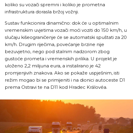
koliko su vozači spremni i koliko je prometna
infrastruktura dorasla bržoj vožnji.
Sustav funkcionira dinamično: dok će u optimalnim
vremenskim uvjetima vozači moći voziti do 150 km/h, u
slučaju kišeograničenje će se automatski spuštati za 20
km/h. Drugim riječima, povećanje brzine nije
bezuvjetno, nego pod stalnim nadzorom zbog
gustoće prometa i vremenskih prilika. U projekt je
uloženo 2,2 milijuna eura, a instalirano je 42
promjenjivih znakova. Ako se pokaže uspješnim, isti
režim mogao bi se primijeniti i na dionici autoceste D1
prema Ostravi te na D11 kod Hradec Královéa.