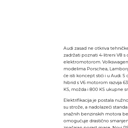
Audi zasad ne otkriva tehničke
zadržati poznati 4-litreni V8 
elektromotorom. Volkswagen gr
modelima Porschea, Lamborghin
će isti koncept stići i u Audi.
hibrid s V6 motorom razvija 63
KS, možda i 800 KS ukupne s
Elektrifikacija je postala nuž
su strože, a nadolazeći stand
snažnih benzinskih motora bez
omogućuje drastično smanjenje 
značajan porast mase. Novi RS