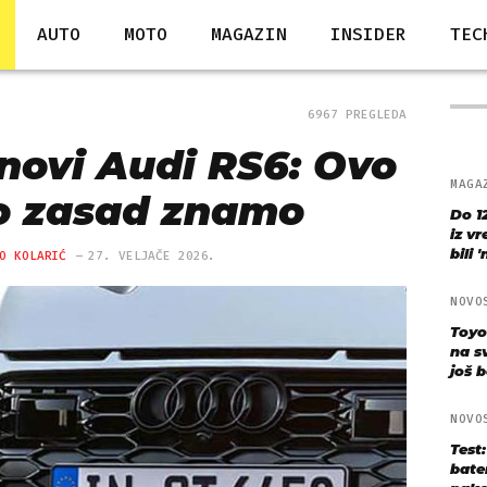
AUTO
MOTO
MAGAZIN
INSIDER
TEC
6967 PREGLEDA
 novi Audi RS6: Ovo
MAGA
to zasad znamo
Do 1
iz v
bili 
O KOLARIĆ
27. VELJAČE 2026.
NOVO
Toyo
na s
još bo
NOVO
Test
bate