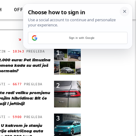
H
OFF
Sign in with Google
NAJČITANIJE
1
ZIN —
10343
PREGLEDA
2.000 eura: Pet limuzina
remena kada su auti još
'normalni'
2
STI —
6677
PREGLEDA
ta radi veliku promjenu
vojim hibridima: Bit će
lji i jeftiniji
3
STI —
5900
PREGLEDA
: U kakvom je stanju
rija električnog auta