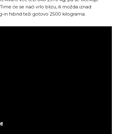
 Time će se naći vrlo blizu, ili možda iznad
in hibrid teži gotovo 2500 kilograma.