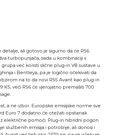
 detalje, ali gotovo je sigurno da će RS6
s dva turbopunjača, sada u kombinaciji s
upa već koristi slične plug-in V8 sustave u
ija i Bentleya, pa je logično očekivati da
 S obzirom na to da novi RS5 Avant kao plug-in
9 KS, veći RS6 će vjerojatno premašiti 700
nage.
nost, a ne izbor. Europske emisijske norme sve
ard Euro 7 dodatno će otežati opstanak
 električne pomoći. Plug-in hibridni pogon
službenih emisija i potrošnje, ali donosi i
5 Avant već teži oko 2370 kg, pa se očekuje