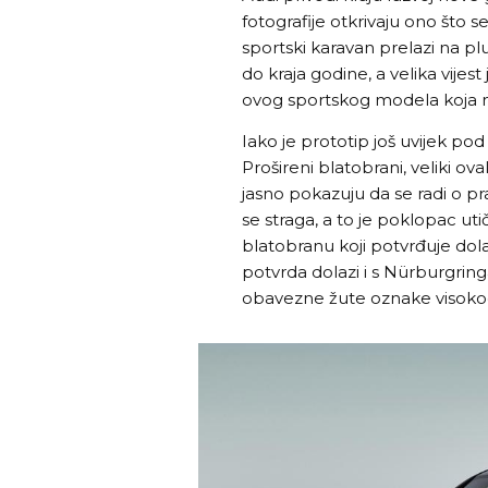
fotografije otkrivaju ono što 
sportski karavan prelazi na pl
do kraja godine, a velika vijest
ovog sportskog modela koja ni
Iako je prototip još uvijek pod 
Prošireni blatobrani, veliki ova
jasno pokazuju da se radi o p
se straga, a to je poklopac ut
blatobranu koji potvrđuje dol
potvrda dolazi i s Nürburgringa
obavezne žute oznake visoko