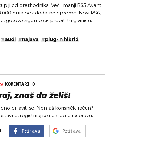
skuplji od prethodnika. Već i manji RS5 Avant
8.000 eura bez dodatne opreme. Novi RS6,
ad, gotovo sigurno će probiti tu granicu.
#
audi
#
najava
#
plug-in hibrid
KOMENTARI
0
aj, znaš da želiš!
no prijaviti se. Nemaš korisnički račun?
ostavna, registriraj se i uključi u raspravu.
Prijava
Prijava
I