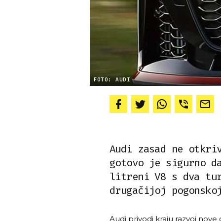
FOTO: AUDI
Audi zasad ne otkri
gotovo je sigurno d
litreni V8 s dva tu
drugačijoj pogonsko
Audi privodi kraju razvoj nove