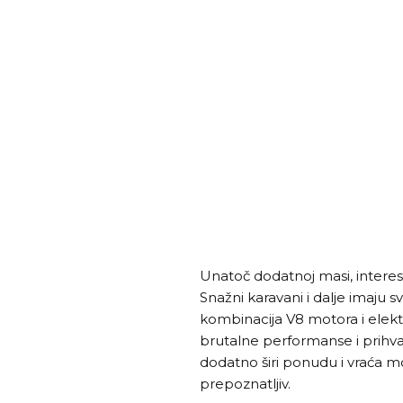
Unatoč dodatnoj masi, intere
Snažni karavani i dalje imaju s
kombinacija V8 motora i elektr
brutalne performanse i prihvat
dodatno širi ponudu i vraća m
prepoznatljiv.