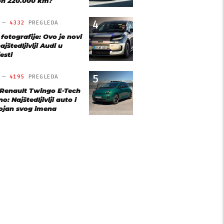
n 220.000 km?
4
O —
4332
PREGLEDA
 fotografije: Ovo je novi
ajštedljiviji Audi u
esti
5
O —
4195
PREGLEDA
 Renault Twingo E-Tech
o: Najštedljiviji auto i
ojan svog imena