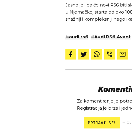
Jasno je i da će novi RS6 biti 
u Njemačkoj starta od oko 10
snažniji i kompleksniji nego ik
#
audi rs6
#
Audi RS6 Avant
Komentir
Za komentiranje je potreb
Registracija je brza i jedn
PRIJAVI SE!
IL