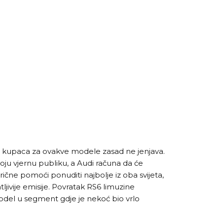
s kupaca za ovakve modele zasad ne jenjava.
voju vjernu publiku, a Audi računa da će
ične pomoći ponuditi najbolje iz oba svijeta,
ljivije emisije. Povratak RS6 limuzine
odel u segment gdje je nekoć bio vrlo