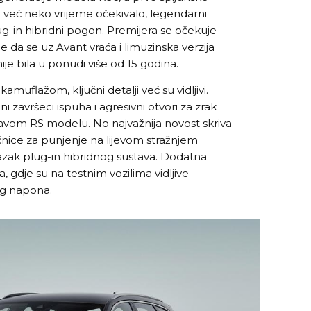
se već neko vrijeme očekivalo, legendarni
ug-in hibridni pogon. Premijera se očekuje
 je da se uz Avant vraća i limuzinska verzija
je bila u ponudi više od 15 godina.
kamuflažom, ključni detalji već su vidljivi.
lni završeci ispuha i agresivni otvori za zrak
ravom RS modelu. No najvažnija novost skriva
ičnice za punjenje na lijevom stražnjem
azak plug-in hibridnog sustava. Dodatna
, gdje su na testnim vozilima vidljive
g napona.