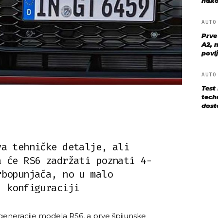
nako
AUT
Prve
A2, n
povij
AUT
Test
techn
dost
va tehničke detalje, ali
a će RS6 zadržati poznati 4-
rbopunjača, no u malo
j konfiguraciji
 generacije modela RS6, a prve špijunske