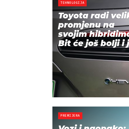
TEHNOLOGIJA
Toyota radi veli
promjenu na
svojim hibridim
Bit će još bolji i j
PREMIJERA
Vozi i naopako: