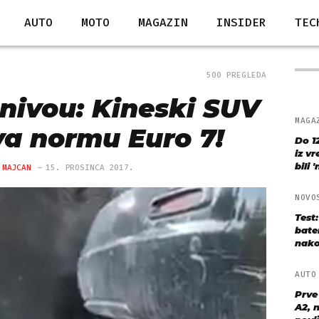
AUTO
MOTO
MAGAZIN
INSIDER
TEC
500 PREGLEDA
 nivou: Kineski SUV
MAGA
va normu Euro 7!
Do 1
iz v
bili 
 MAJCAN
15. PROSINCA 2017.
NOVO
Test
bate
nako
AUT
Prve
A2, n