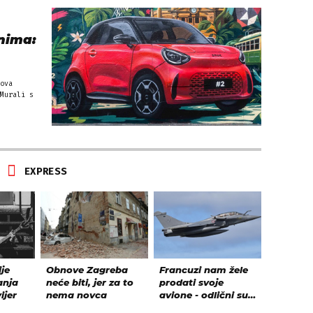
nima:
ova
Murali s