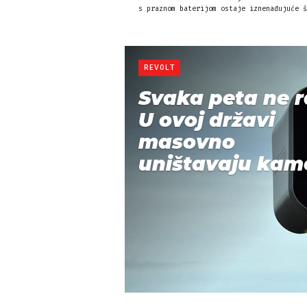
s praznom baterijom ostaje iznenađujuće š
REVOLT
Svaka peta ne r
U ovoj državi
masovno
uništavaju kame