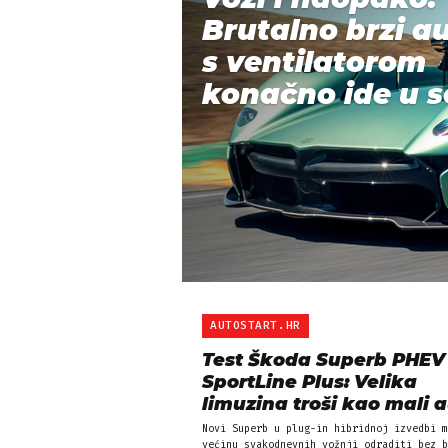
Brutalno brzi a
s ventilatorom
konačno ide u se
AUTOSTART.HR
Test Škoda Superb PHEV
SportLine Plus: Velika
limuzina troši kao mali 
Novi Superb u plug-in hibridnoj izvedbi m
većinu svakodnevnih vožnji odraditi bez b