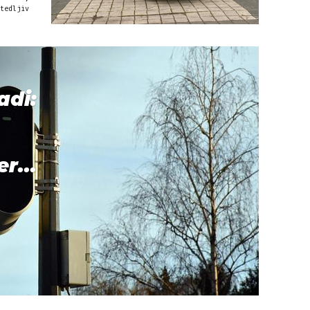
tedljiv
adi:
r...