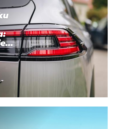
ku
a:
e...