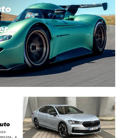
uto
r...
auto
ože
enzina, a