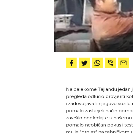
Na dalekome Tajlandu jedan 
pregleda odlučio provjeriti ko
i zadovoljava li njegovo vozil
pomalo zastarjeli način pomoć
završilo pogledajte u našemu v
pomalo neobičan pokus i test u
mu je "prolaz" na tehničkom u