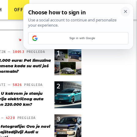
H
OFF
Sign in with Google
NAJČITANIJE
1
ZIN —
10053
PREGLEDA
2.000 eura: Pet limuzina
remena kada su auti još
'normalni'
2
STI —
5826
PREGLEDA
: U kakvom je stanju
rija električnog auta
n 220.000 km?
3
O —
4220
PREGLEDA
 fotografije: Ovo je novi
ajštedljiviji Audi u