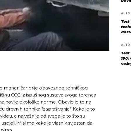
povij
AUT
Test
techn
dost
AUT
Test
190: 
vožn
je mahaničar prije obaveznog tehničkog
ličinu CO2 iz ispušnog sustava svoga terenca
o najnovije ekološke norme. Obavio je to na
u drevnih tehnika "zaprašivanja". Kako je to
ideu, a najvažnije od svega je to što su
spjeli. Mislimo kako je vlasnik svjestan da
pitan.