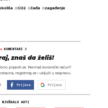
okoliša
#
CO2
#
čađa
#
zagađenje
KOMENTARI
0
aj, znaš da želiš!
no prijaviti se. Nemaš korisnički račun?
ostavna, registriraj se i uključi u raspravu.
Prijava
Prijava
I
NJUŠKALO AUTI