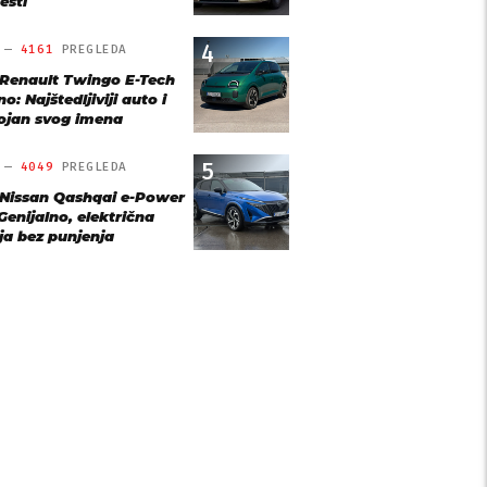
esti
4
O —
4161
PREGLEDA
 Renault Twingo E-Tech
o: Najštedljiviji auto i
ojan svog imena
5
O —
4049
PREGLEDA
 Nissan Qashqai e-Power
Genijalno, električna
ja bez punjenja