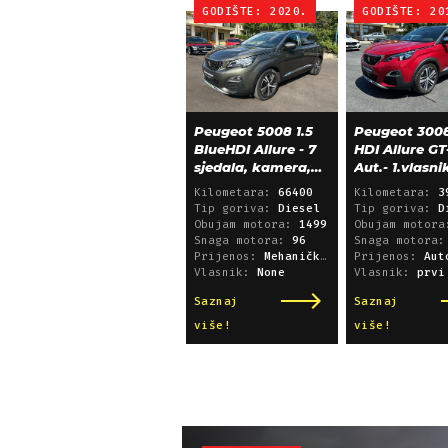
GODIŠTE: 2020.
GODIŠTE: 20
Peugeot 5008 1.5
Peugeot 3008
BlueHDI Allure - 7
HDI Allure GT
sjedala, kamera,
Aut.- 1.vlasni
alu 18, 66.000 km
39.600 km!
Kilometara:
66400
Kilometara:
3
Tip goriva:
Diesel
Tip goriva:
D
Obujam motora:
1499
Obujam motor
Snaga motora:
96
Snaga motora
Prijenos:
Mehanički mjenjač
Prijenos:
Automatsk
Vlasnik:
None
Vlasnik:
prvi
Saznaj
Saznaj
više!
više!