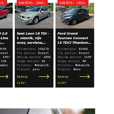
18.
GODIŠTE: 2005.
GODIŠTE: 2020.
 2.0
Seat Leon 1.9 TDI -
Ford Grand
-Line
1. vlasnik, nije
Tourneo Connect
k,
uvoz, servisna,
1.5 TDCi Titanium
klima, alu 15"
L2 - panorama,
9590
Kilometara:
256270
Kilometara:
83400
navigacija
iesel
Tip goriva:
Diesel
Tip goriva:
Diesel
a:
1997
Obujam motora:
1896
Obujam motora:
1499
:
130
Snaga motora:
66
Snaga motora:
88
i sekvencijski
Prijenos:
Mehanički mjenjač
Prijenos:
Mehanički mjenjač
Vlasnik:
prvi
Vlasnik:
None
Saznaj
Saznaj
više!
više!