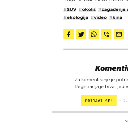
#
SUV
#
okoliš
#
zagađenje 
#
ekologija
#
video
#
kina
Komentir
Za komentiranje je potreb
Registracija je brza i jedn
PRIJAVI SE!
IL