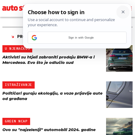
PRONAĐENO 21 REZULTATA ZA TAG “
EKOLOGIJA
”
Sign in with Google
U NJEMAČKOJ
Aktivisti su htjeli zabraniti prodaju BMW-a i
Mercedesa. Evo što je odlučio sud
ISTRAŽIVANJE
Političari guraju ekologiju, a voze prljavije aute
od građana
GREEN NCAP
Ovo su "najzeleniji" automobili 2024. godine