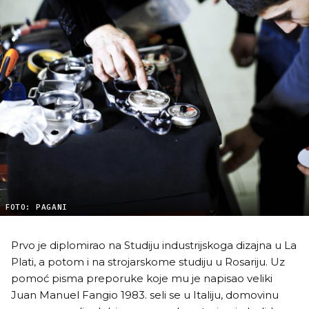
FOTO: PAGANI
Prvo je diplomirao na Studiju industrijskoga dizajna u La
Plati, a potom i na strojarskome studiju u Rosariju. Uz
pomoć pisma preporuke koje mu je napisao veliki
Juan Manuel Fangio 1983. seli se u Italiju, domovinu