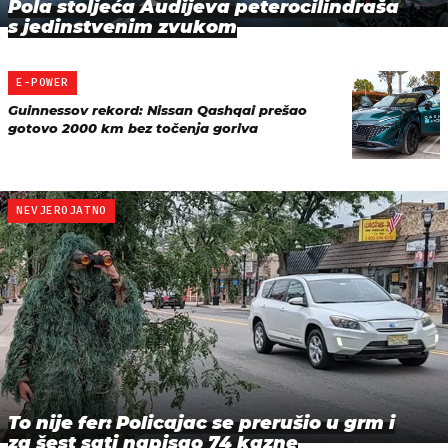
Pola stoljeća Audijeva peterocilindraša
s jedinstvenim zvukom
E-POWER
Guinnessov rekord: Nissan Qashqai prešao
gotovo 2000 km bez točenja goriva
NEVJEROJATNO
To nije fer: Policajac se prerušio u grm i
za šest sati napisao 74 kazne