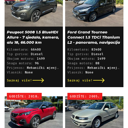
Peugeot 5008 1.5 BlueHDI
Ford Grand Tourneo
Allure - 7 sjedala, kamera,
Connect 1.5 TDCi Titanium
alu 18, 66.000 km
L2 - panorama, navigacija
Kilometara:
66400
Kilometara:
83400
Tip goriva:
Diesel
Tip goriva:
Diesel
Obujam motora:
1499
Obujam motora:
1499
Snaga motora:
96
Snaga motora:
88
Prijenos:
Mehanički mjenjač
Prijenos:
Mehanički mjenjač
Vlasnik:
None
Vlasnik:
None
Saznaj više!
Saznaj više!
GODIŠTE: 2018.
GODIŠTE: 2005.