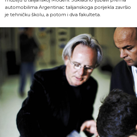
automobilima Argentinac talijanskoga porijekla završio
je tehničku školu, a potom i dva fakulteta.