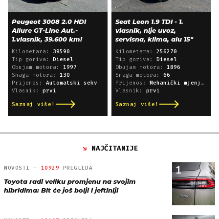
Peugeot 3008 2.0 HDI
Seat Leon 1.9 TDI - 1.
Allure GT-Line Aut.-
vlasnik, nije uvoz,
1.vlasnik, 39.600 km!
servisna, klima, alu 15"
Kilometara:
39590
Kilometara:
256270
Tip goriva:
Diesel
Tip goriva:
Diesel
Obujam motora:
1997
Obujam motora:
1896
Snaga motora:
130
Snaga motora:
66
Prijenos:
Automatski sekvencijski
Prijenos:
Mehanički mjenjač
Vlasnik:
prvi
Vlasnik:
prvi
Saznaj više!
Saznaj više!
NAJČITANIJE
1
NOVOSTI —
10929
PREGLEDA
Toyota radi veliku promjenu na svojim
hibridima: Bit će još bolji i jeftiniji