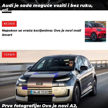
Audi je sada moguće voziti i bez ruku,
ali...
NAJAVA
Napokon se vraća korijenima: Ovo je novi mali
Smart
TEASER
Prve fotografije: Ovo je novi A2,