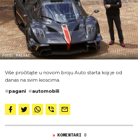
FOTO: PAGANI
Više pročitajte u novom broju Auto starta koji je od
danas na svim kioscima.
#
pagani
#
automobili
KOMENTARI
0