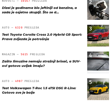
2
NOVOSTI —
10167
PREGLEDA
Dizel je godinama bio jeftiniji od benzina, a
sada je osjetno skuplji. Što se d…
3
AUTO —
6320
PREGLEDA
Test Toyota Corolla Cross 2.0 Hybrid GR Sport:
Prava zvijezda je potrošnja
4
MAGAZIN —
5615
PREGLEDA
Zašto limuzine nemaju stražnji brisač, a SUV-
ovi gotovo uvijek imaju?
5
AUTO —
4987
PREGLEDA
Test Volkswagen T-Roc 1.5 eTSI DSG R-Line:
Gotovo sve je bolje