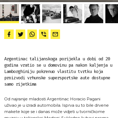
Argentinac talijanskoga porijekla u dobi od 20
godina vratio se u domovinu pa nakon kaljenja u
Lamborghiniju pokrenuo vlastitu tvrtku koja
proizvodi vrhunske supersportske aute dostupne
samo rijetkima
Od najranije mladosti Argentinac Horacio Pagani
uživao je u izradi automobila. Isprva su to bile drvene
makete koje se i danas može vidjeti u tvorničkome
muzeju u talijanskoj Modeni. Sukladno ljubavi prema