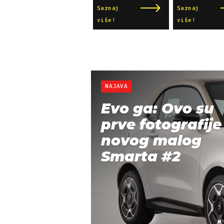
Saznaj
Saznaj
više!
više!
NAJAVA
Evo ga: Ovo su
prve fotografije
novog malog
Smarta #2