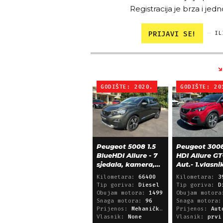
Registracija je brza i jedn
PRIJAVI SE!
IL
GODIŠTE: 2020.
GODIŠTE: 20
Peugeot 5008 1.5
Peugeot 3008
BlueHDI Allure - 7
HDI Allure GT
sjedala, kamera,
Aut.- 1.vlasni
alu 18, 66.000 km
39.600 km!
Kilometara:
66400
Kilometara:
3
Tip goriva:
Diesel
Tip goriva:
D
Obujam motora:
1499
Obujam motor
Snaga motora:
96
Snaga motora
Prijenos:
Mehanički mjenjač
Prijenos:
Automatsk
Vlasnik:
None
Vlasnik:
prvi