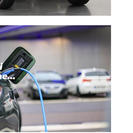
i
e...