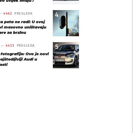
vo uvijek imaju?
4
 —
4462
PREGLEDA
a peta ne radi: U ovoj
vi masovno uništavaju
re za brzinu
5
O —
4415
PREGLEDA
 fotografije: Ovo je novi
ajštedljiviji Audi u
esti