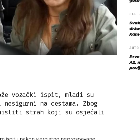
goto
OFF
Svak
drža
kame
AUT
Prve
A2, n
povij
ože vozački ispit, mladi su
a nesigurni na cestama. Zbog
misliti strah koji su osjećali
kom ispitu nakon vjerojatno neprospavane