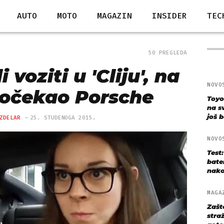
AUTO
MOTO
MAGAZIN
INSIDER
TEC
50 PREGLEDA
 voziti u 'Cliju', na
NOVO
 dočekao Porsche
Toyo
na s
još bo
ZDELAR
25. STUDENOGA 2015.
NOVO
Test
bate
nako
MAGA
Zašt
straž