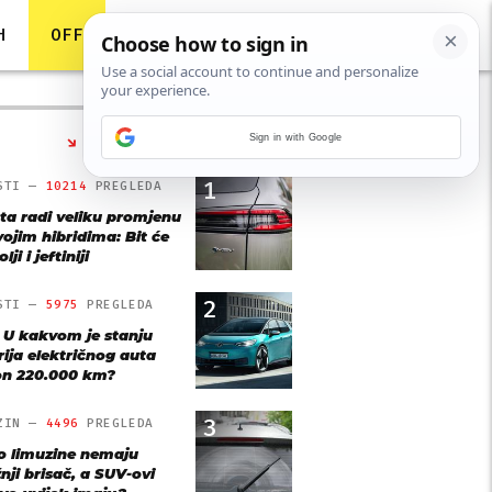
H
OFF
Sign in with Google
NAJČITANIJE
1
STI —
10214
PREGLEDA
ta radi veliku promjenu
vojim hibridima: Bit će
lji i jeftiniji
2
STI —
5975
PREGLEDA
: U kakvom je stanju
rija električnog auta
n 220.000 km?
3
ZIN —
4496
PREGLEDA
o limuzine nemaju
nji brisač, a SUV-ovi