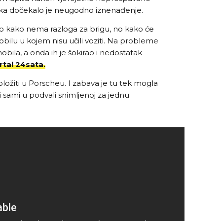
omka dočekalo je neugodno iznenađenje.
io kako nema razloga za brigu, no kako će
obilu u kojem nisu učili voziti. Na probleme
mobila, a onda ih je šokirao i nedostatak
rtal 24sata.
položiti u Porscheu. I zabava je tu tek mogla
i sami u podvali snimljenoj za jednu