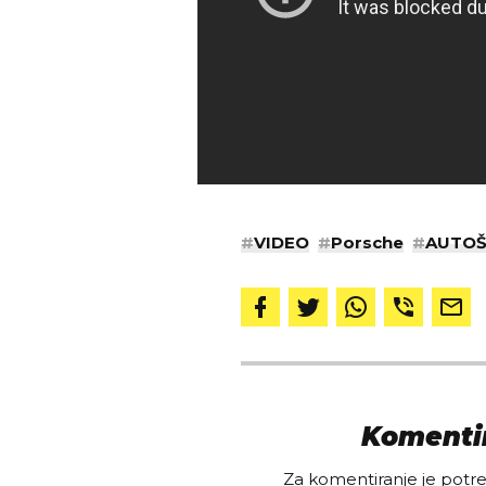
#
VIDEO
#
Porsche
#
AUTOŠ
Komentir
Za komentiranje je potreb