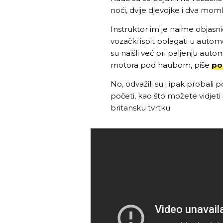
noći, dvije djevojke i dva m
Instruktor im je naime objasn
vozački ispit polagati u autom
su naišli već pri paljenju auto
motora pod haubom, piše
po
No, odvažili su i ipak probali 
početi, kao što možete vidjeti 
britansku tvrtku.