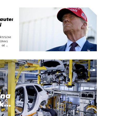
aute:
i
ktrične
ihovi
 od …
ina
k...