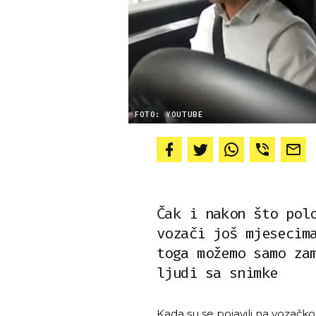
FOTO: YOUTUBE
Čak i nakon što pol
vozači još mjesecim
toga možemo samo za
ljudi sa snimke
Kada su se pojavili na vozač