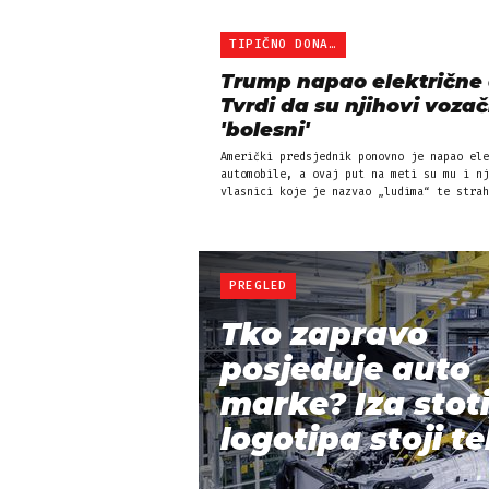
TIPIČNO DONALD
Trump napao električne 
Tvrdi da su njihovi vozač
'bolesni'
Američki predsjednik ponovno je napao ele
automobile, a ovaj put na meti su mu i nj
vlasnici koje je nazvao „ludima“ te strah
PREGLED
Tko zapravo
posjeduje auto
marke? Iza stot
logotipa stoji te