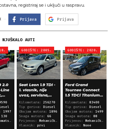
ostavna, registriraj se i uključi u raspravu.
Prijava
Prijava
I
NJUŠKALO AUTI
18.
GODIŠTE: 2005.
GODIŠTE: 2020.
 2.0
Seat Leon 1.9 TDI -
Ford Grand
-Line
1. vlasnik, nije
Tourneo Connect
k,
uvoz, servisna,
1.5 TDCi Titanium
klima, alu 15"
L2 - panorama,
9590
Kilometara:
256270
Kilometara:
83400
navigacija
iesel
Tip goriva:
Diesel
Tip goriva:
Diesel
a:
1997
Obujam motora:
1896
Obujam motora:
1499
:
130
Snaga motora:
66
Snaga motora:
88
i sekvencijski
Prijenos:
Mehanički mjenjač
Prijenos:
Mehanički mjenjač
Vlasnik:
prvi
Vlasnik:
None