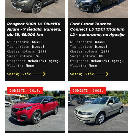
Peugeot 5008 1.5 BlueHDI
Ford Grand Tourneo
Allure - 7 sjedala, kamera,
Connect 1.5 TDCi Titanium
alu 18, 66.000 km
L2 - panorama, navigacija
Kilometara:
66400
Kilometara:
83400
Tip goriva:
Diesel
Tip goriva:
Diesel
Obujam motora:
1499
Obujam motora:
1499
Snaga motora:
96
Snaga motora:
88
Prijenos:
Mehanički mjenjač
Prijenos:
Mehanički mjenjač
Vlasnik:
None
Vlasnik:
None
Saznaj više!
Saznaj više!
GODIŠTE: 2018.
GODIŠTE: 2005.