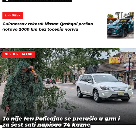
E-POWER
Guinnessov rekord: Nissan Qashqai prešao
gotovo 2000 km bez točenja goriva
NEVJEROJATNO
To nije fer: Policajac se prerušio u grm i
za šest sati napisao 74 kazne