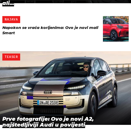
ali...
NAJAVA
Napokon se vraća korijenima: Ovo je novi mali
Smart
TEASER
Prve fotografije: Ovo je novi A2,
najštedljiviji Audi u povijesti