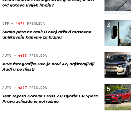
ovi gotovo uvijek imaju?
3
OFF —
4677
PREGLEDA
Svaka peta ne radi: U ovoj državi masovno
uništavaju kamere za brzinu
4
AUTO —
4455
PREGLEDA
Prve fotografije: Ovo je novi A2, najštedljiviji
Audi u povijesti
5
AUTO —
4297
PREGLEDA
Test Toyota Corolla Cross 2.0 Hybrid GR Sport:
Prava zvijezda je potrošnja