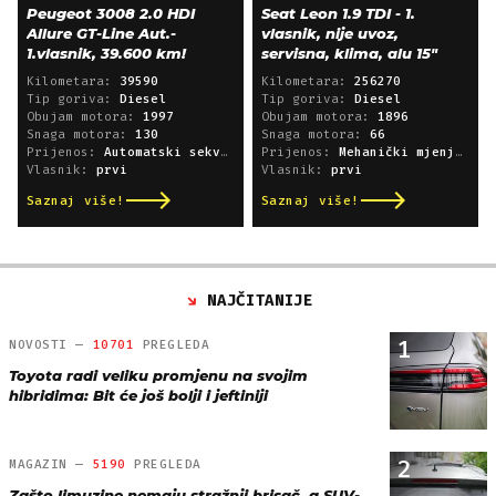
Peugeot 3008 2.0 HDI
Seat Leon 1.9 TDI - 1.
Allure GT-Line Aut.-
vlasnik, nije uvoz,
1.vlasnik, 39.600 km!
servisna, klima, alu 15"
Kilometara:
39590
Kilometara:
256270
Tip goriva:
Diesel
Tip goriva:
Diesel
Obujam motora:
1997
Obujam motora:
1896
Snaga motora:
130
Snaga motora:
66
Prijenos:
Automatski sekvencijski
Prijenos:
Mehanički mjenjač
Vlasnik:
prvi
Vlasnik:
prvi
Saznaj više!
Saznaj više!
NAJČITANIJE
1
NOVOSTI —
10701
PREGLEDA
Toyota radi veliku promjenu na svojim
hibridima: Bit će još bolji i jeftiniji
2
MAGAZIN —
5190
PREGLEDA
Zašto limuzine nemaju stražnji brisač, a SUV-