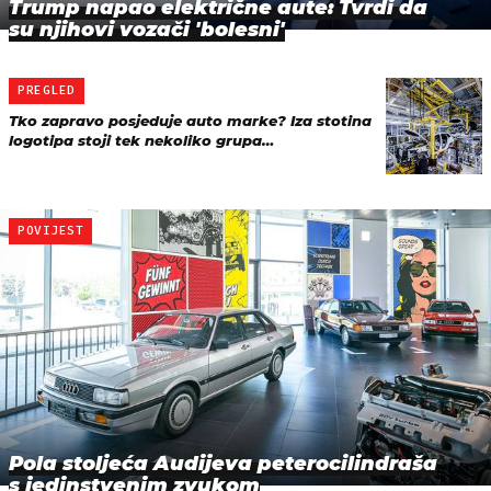
Trump napao električne aute: Tvrdi da
su njihovi vozači 'bolesni'
PREGLED
Tko zapravo posjeduje auto marke? Iza stotina
logotipa stoji tek nekoliko grupa…
POVIJEST
Pola stoljeća Audijeva peterocilindraša
s jedinstvenim zvukom