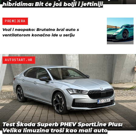
hibridima: Bit će još bolji i jeftiniji
PREMIJERA
Vozi i naopako: Brutalno brzi auto s
ventilatorom konačno ide u seriju
AUTOSTART.HR
Test Škoda Superb PHEV SportLine Plus:
Velika limuzina troši kao mali auto