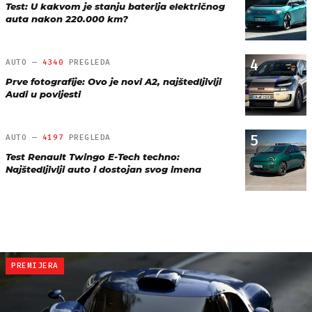
Test: U kakvom je stanju baterija električnog
auta nakon 220.000 km?
4
AUTO —
4340
PREGLEDA
Prve fotografije: Ovo je novi A2, najštedljiviji
Audi u povijesti
5
AUTO —
4197
PREGLEDA
Test Renault Twingo E-Tech techno:
Najštedljiviji auto i dostojan svog imena
PREMIJERA