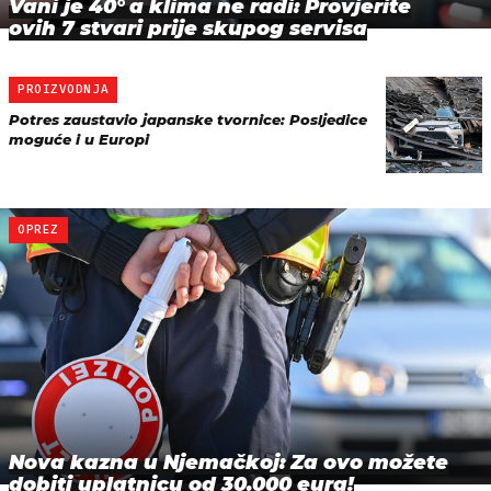
Vani je 40° a klima ne radi: Provjerite
ovih 7 stvari prije skupog servisa
PROIZVODNJA
Potres zaustavio japanske tvornice: Posljedice
moguće i u Europi
OPREZ
Nova kazna u Njemačkoj: Za ovo možete
dobiti uplatnicu od 30.000 eura!