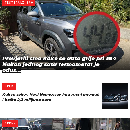
TESTIRALI SMO
Provjerili smo kako se auto grije pri 38°:
Nakon jednog sata termometar je
odus…
PREM
Kakva zvijer: Novi Hennessey ima ručni mjenjač
i košta 2,2 milijuna eura
OPREZ