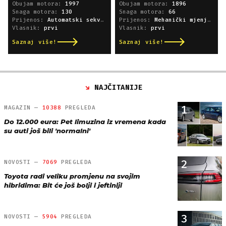
Obujam motora:
1997
Obujam motora:
1896
Snaga motora:
130
Snaga motora:
66
Prijenos:
Automatski sekvencijski
Prijenos:
Mehanički mjenjač
Vlasnik:
prvi
Vlasnik:
prvi
Saznaj više!
Saznaj više!
NAJČITANIJE
1
MAGAZIN —
10388
PREGLEDA
Do 12.000 eura: Pet limuzina iz vremena kada
su auti još bili 'normalni'
2
NOVOSTI —
7069
PREGLEDA
Toyota radi veliku promjenu na svojim
hibridima: Bit će još bolji i jeftiniji
3
NOVOSTI —
5904
PREGLEDA