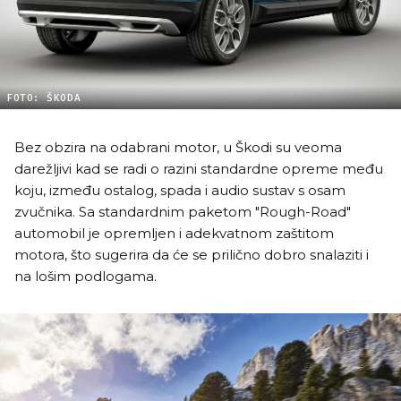
FOTO: ŠKODA
Bez obzira na odabrani motor, u Škodi su veoma
darežljivi kad se radi o razini standardne opreme među
koju, između ostalog, spada i audio sustav s osam
zvučnika. Sa standardnim paketom "Rough-Road"
automobil je opremljen i adekvatnom zaštitom
motora, što sugerira da će se prilično dobro snalaziti i
na lošim podlogama.