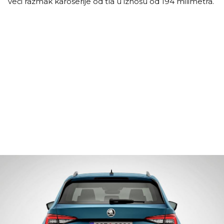
veći razmak karoserije od tla u iznosu od 194 milimetra.