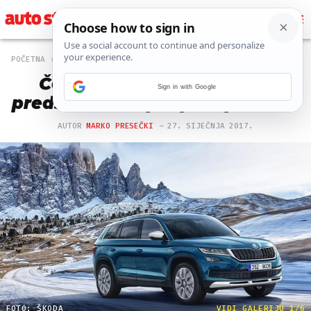
POČETNA
AUTO
1 PREGLEDA
Česi će na švicarskom tlu
Sign in with Google
predstaviti svoj najnoviji model
AUTOR
MARKO PRESEČKI
27. SIJEČNJA 2017.
FOTO: ŠKODA
VIDI GALERIJU 1/6