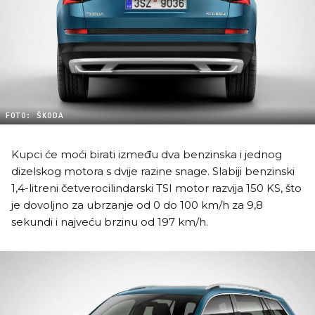
FOTO: ŠKODA
Kupci će moći birati između dva benzinska i jednog
dizelskog motora s dvije razine snage. Slabiji benzinski
1,4-litreni četverocilindarski TSI motor razvija 150 KS, što
je dovoljno za ubrzanje od 0 do 100 km/h za 9,8
sekundi i najveću brzinu od 197 km/h.