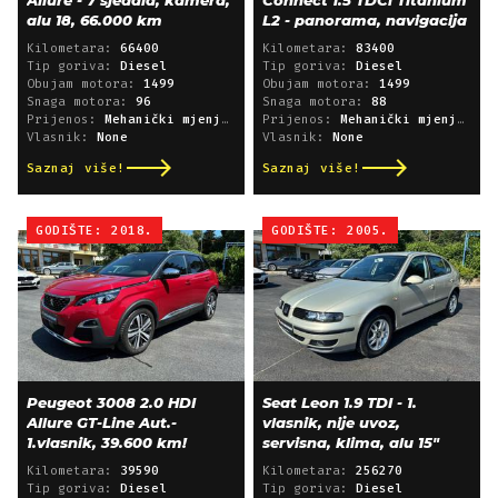
Allure - 7 sjedala, kamera,
Connect 1.5 TDCi Titanium
alu 18, 66.000 km
L2 - panorama, navigacija
Kilometara:
66400
Kilometara:
83400
Tip goriva:
Diesel
Tip goriva:
Diesel
Obujam motora:
1499
Obujam motora:
1499
Snaga motora:
96
Snaga motora:
88
Prijenos:
Mehanički mjenjač
Prijenos:
Mehanički mjenjač
Vlasnik:
None
Vlasnik:
None
Saznaj više!
Saznaj više!
GODIŠTE: 2018.
GODIŠTE: 2005.
Peugeot 3008 2.0 HDI
Seat Leon 1.9 TDI - 1.
Allure GT-Line Aut.-
vlasnik, nije uvoz,
1.vlasnik, 39.600 km!
servisna, klima, alu 15"
Kilometara:
39590
Kilometara:
256270
Tip goriva:
Diesel
Tip goriva:
Diesel