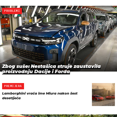
PROBLEMI
Zbog suše: Nestašica struje zaustavila
proizvodnju Dacije i Forda
PREMIJERA
Lamborghini vraća ime Miura nakon šest
desetljeća