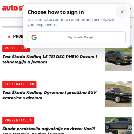
PRONAĐENO 24 REZULTATA ZA TAG “
ŠKODA KODIAQ
”
Sign in with Google
VELIKI SUV
Test Škoda Kodiaq 1.5 TSI DSG PHEV: Razum i
tehnologija u jednom
TESTIRALI SMO
Test Škoda Kodiaq: Ogromna i prestižna SUV
krstarica s dizelom
PREZENTACIJA
Škoda predstavila najvažnije novitete: Vozili