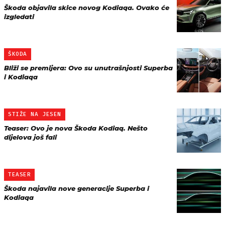
Škoda objavila skice novog Kodiaqa. Ovako će
izgledati
ŠKODA
Bliži se premijera: Ovo su unutrašnjosti Superba
i Kodiaqa
STIŽE NA JESEN
Teaser: Ovo je nova Škoda Kodiaq. Nešto
dijelova još fali
TEASER
Škoda najavila nove generacije Superba i
Kodiaqa