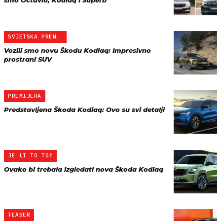
smo Octaviu, Kodiaq i Superb
SVJETSKA PREMIJERA
Vozili smo novu Škodu Kodiaq: Impresivno
prostrani SUV
PREMIJERA
Predstavljena Škoda Kodiaq: Ovo su svi detalji
JE LI TO TO?
Ovako bi trebala izgledati nova Škoda Kodiaq
TEASER