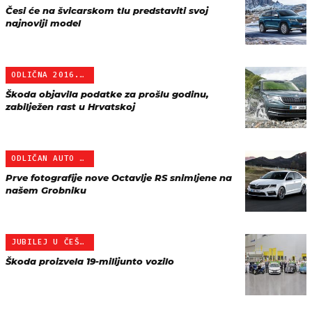
Česi će na švicarskom tlu predstaviti svoj
najnoviji model
ODLIČNA 2016. ZA ČEHE
Škoda objavila podatke za prošlu godinu,
zabilježen rast u Hrvatskoj
ODLIČAN AUTO NA ODLIČNOJ…
Prve fotografije nove Octavije RS snimljene na
našem Grobniku
JUBILEJ U ČEŠKOJ
Škoda proizvela 19-milijunto vozilo