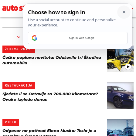
PRONAĐENO 29 REZULTATA ZA TAG “
ŠKODA
”
Sign in with Google
ŽENEVA 2019.
Češka poplava noviteta: Oduševila tri Škodina
automobila
RESTAURACIJA
Sjećate li se Octavije sa 700.000 kilometara?
Ovako izgleda danas
VIDEO
Odgovor na pothvat Elona Muska: Tesla je u