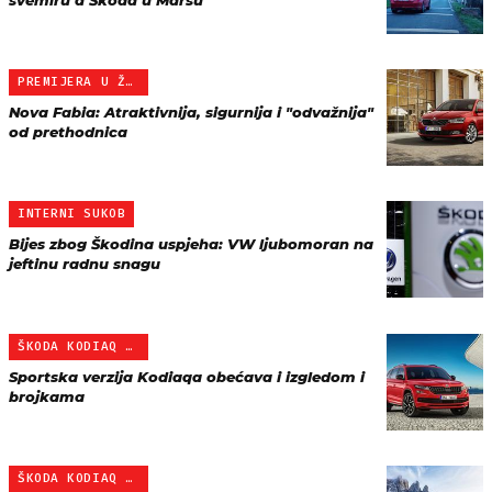
svemiru a Škoda u Marsu
PREMIJERA U ŽENEVI
Nova Fabia: Atraktivnija, sigurnija i "odvažnija"
od prethodnica
INTERNI SUKOB
Bijes zbog Škodina uspjeha: VW ljubomoran na
jeftinu radnu snagu
ŠKODA KODIAQ SPORTLINE
Sportska verzija Kodiaqa obećava i izgledom i
brojkama
ŠKODA KODIAQ SCOUT