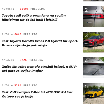
2
NOVOSTI —
11006
PREGLEDA
Toyota radi veliku promjenu na svojim
hibridima: Bit će još bolji i jeftiniji
3
AUTO —
6640
PREGLEDA
Test Toyota Corolla Cross 2.0 Hybrid GR Sport:
Prava zvijezda je potrošnja
4
MAGAZIN —
5726
PREGLEDA
Zašto limuzine nemaju stražnji brisač, a SUV-
ovi gotovo uvijek imaju?
5
AUTO —
5286
PREGLEDA
Test Volkswagen T-Roc 1.5 eTSI DSG R-Line:
Gotovo sve je bolje