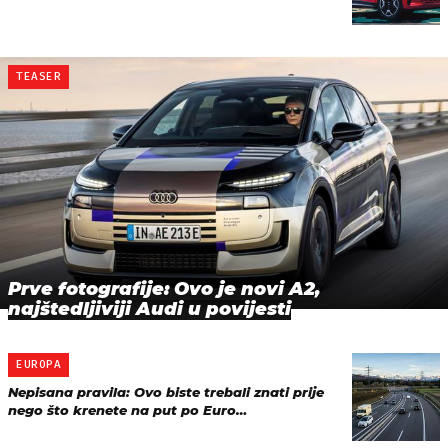
TEASER
Prve fotografije: Ovo je novi A2,
najštedljiviji Audi u povijesti
EUROPA
Nepisana pravila: Ovo biste trebali znati prije
nego što krenete na put po Euro…