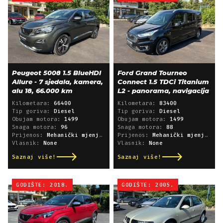
Peugeot 5008 1.5 BlueHDI
Ford Grand Tourneo
Allure - 7 sjedala, kamera,
Connect 1.5 TDCi Titanium
alu 18, 66.000 km
L2 - panorama, navigacija
Kilometara:
66400
Kilometara:
83400
Tip goriva:
Diesel
Tip goriva:
Diesel
Obujam motora:
1499
Obujam motora:
1499
Snaga motora:
96
Snaga motora:
88
Prijenos:
Mehanički mjenjač
Prijenos:
Mehanički mjenjač
Vlasnik:
None
Vlasnik:
None
Saznaj više!
Saznaj više!
GODIŠTE: 2018.
GODIŠTE: 2005.