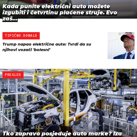
Kada punite električni auto možete
izgubiti i četvrtinu plaćene struje. Evo
zaš…
TIPIČNO DONALD
Trump napao električne aute: Tvrdi da su
njihovi vozači 'bolesni'
PREGLED
Tko zapravo posjeduje auto marke? Iza