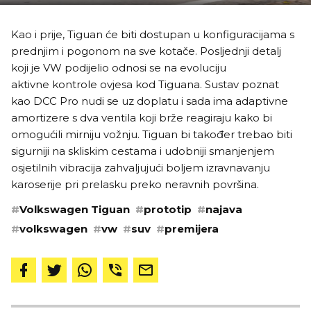
Kao i prije, Tiguan će biti dostupan u konfiguracijama s
prednjim i pogonom na sve kotače. Posljednji detalj
koji je VW podijelio odnosi se na evoluciju
aktivne kontrole ovjesa kod Tiguana. Sustav poznat
kao DCC Pro nudi se uz doplatu i sada ima adaptivne
amortizere s dva ventila koji brže reagiraju kako bi
omogućili mirniju vožnju. Tiguan bi također trebao biti
sigurniji na skliskim cestama i udobniji smanjenjem
osjetilnih vibracija zahvaljujući boljem izravnavanju
karoserije pri prelasku preko neravnih površina.
#
Volkswagen Tiguan
#
prototip
#
najava
#
volkswagen
#
vw
#
suv
#
premijera