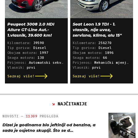
Peugeot 3008 2.0 HDI
Seat Leon 1.9 TDI - 1.
Allure GT-Line Aut.-
vlasnik, nije uvoz,
1.vlasnik, 39.600 km!
servisna, klima, alu 15"
Kilometara:
39590
Kilometara:
256270
Tip goriva:
Diesel
Tip goriva:
Diesel
Obujam motora:
1997
Obujam motora:
1896
Snaga motora:
130
Snaga motora:
66
Prijenos:
Automatski sekvencijski
Prijenos:
Mehanički mjenjač
Vlasnik:
prvi
Vlasnik:
prvi
Saznaj više!
Saznaj više!
NAJČITANIJE
1
NOVOSTI —
11309
PREGLEDA
Dizel je godinama bio jeftiniji od benzina, a
sada je osjetno skuplji. Što se d…