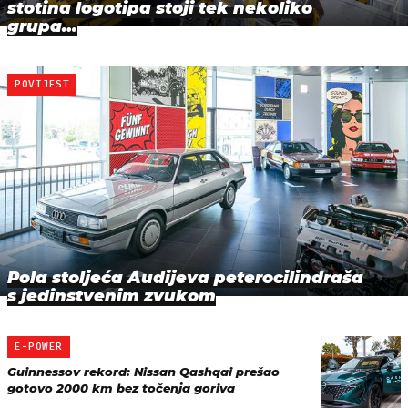
stotina logotipa stoji tek nekoliko
grupa…
POVIJEST
Pola stoljeća Audijeva peterocilindraša
s jedinstvenim zvukom
E-POWER
Guinnessov rekord: Nissan Qashqai prešao
gotovo 2000 km bez točenja goriva