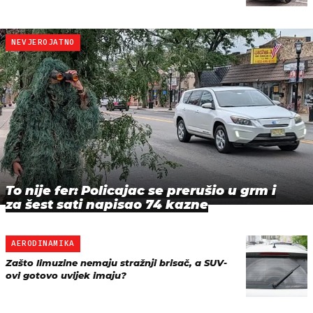
NEVJEROJATNO
To nije fer: Policajac se prerušio u grm i
za šest sati napisao 74 kazne
AERODINAMIKA
Zašto limuzine nemaju stražnji brisač, a SUV-
ovi gotovo uvijek imaju?