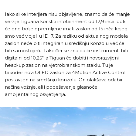
Iako slike interijera nisu objavljene, znamo da će manje
verzije Tiguana koristiti infotainment od 12,9 inča, dok
će one bolje opremljene imati zaslon od 15 inča kojeg
smo već vidjeli u ID. 7. Za razliku od aktualnog modela
zaslon neće biti integriran u središnju konzolu već će
biti samostojeći. Također se zna da će instrumenti biti
digitalni od 10,25", a Tiguan će dobiti i novorazvijeni
head-up zaslon na vjetrobranskom staklu. Tu je
također novi OLED zaslon za 4Motion Active Control
postavljen na središnju konzolu. On olakšava odabir
načina vožnje, ali i podešavanje glasnoće i
ambijentalnog osvjetljenja.