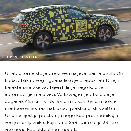
FOTO: VOLKSWAGEN
Unatoč tome što je prekriven naljepnicama u stilu QR
koda, oblik novog Tiguana lako je prepoznati. Dizajn
karakterizira više zaobljenih linija nego kod , a
automobil je malo veći. Volkswagen je otkrio da je
dugačak 455 cm, širok 194 cm i visok 164 cm dok je
međuosovinski razmak ostao praktično isti s 268 cm.
Unutrašnjost je prostranija nego kod prethodnika, a
veći je i prtljažnik u koji stane 648 litara što je 33 litre
više nego kod aktualnog modela.