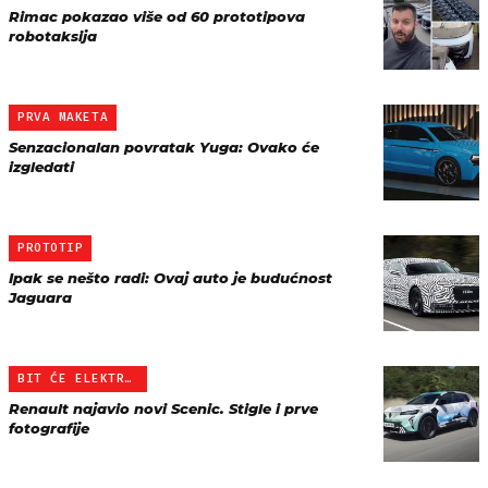
Rimac pokazao više od 60 prototipova
robotaksija
PRVA MAKETA
Senzacionalan povratak Yuga: Ovako će
izgledati
PROTOTIP
Ipak se nešto radi: Ovaj auto je budućnost
Jaguara
BIT ĆE ELEKTRIČNI
Renault najavio novi Scenic. Stigle i prve
fotografije