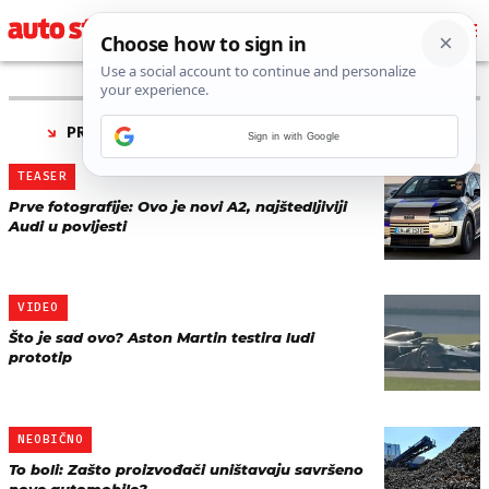
PRONAĐENO 35 REZULTATA ZA TAG “
PROTOTIP
”
Sign in with Google
TEASER
Prve fotografije: Ovo je novi A2, najštedljiviji
Audi u povijesti
VIDEO
Što je sad ovo? Aston Martin testira ludi
prototip
NEOBIČNO
To boli: Zašto proizvođači uništavaju savršeno