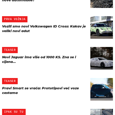
nove automobile?
PRVA VOŽNJA
Vozili smo novi Volkswagen ID Cross: Kakav je
veliki novi adut
TEASER
Novi Jaguar ima više od 1000 KS. Zna se i
cijena...
TEASER
Pravi Smart se vraća: Prototipovi već voze
cestama
IPAK SU TU