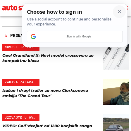
PRONAĐENO 325 REZULTATA ZA AUTORA “
AUTO START
”
Sign in with Google
NOVOST IZ RUSSELSHEIMA
Opel Grandland X: Novi model crossovera za
kompaktnu klasu
ZABAVA ZAGARANTIRANA
Izašao i drugi trailer za novu Clarksonovu
emisiju 'The Grand Tour'
UŽIVAJTE U OVOJ ZVIJERI
VIDEO: Golf 'dvojka' od 1200 konjskih snaga