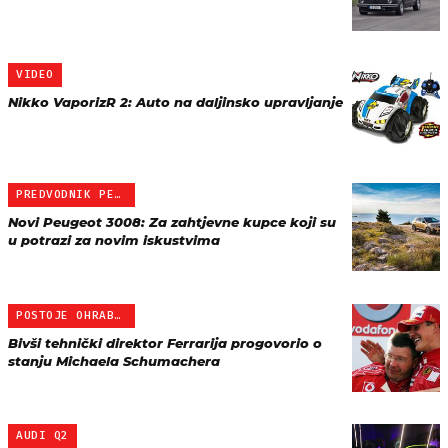
VIDEO
Nikko VaporizR 2: Auto na daljinsko upravljanje
PREDVODNIK PEUGEOTOVIH S…
Novi Peugeot 3008: Za zahtjevne kupce koji su
u potrazi za novim iskustvima
POSTOJE OHRABRUJUĆI ZNAK…
Bivši tehnički direktor Ferrarija progovorio o
stanju Michaela Schumachera
AUDI Q2