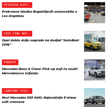
PETERSEN AUTOMOTIVE MUZEJ
Prekrasna izložba Bugattijevih automobila u
Los Angelesu
ŽIRI ČINE NOVINARI IZ 31…
Opel dobio dvije nagrade na dodjeli "AutoBest
2016."
KONCEPT
Mercedes-Benz X-Class: Pick-up koji će nositi
Mercedesovu zvijezdu
LIMUZINA VISOKIH PERFORM…
Novi Mercedes E63 AMG: Najsnažnija E-klasa
svih vremena