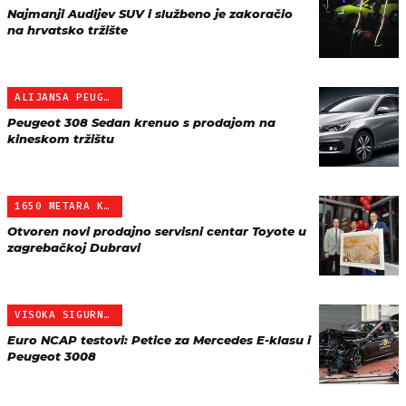
Najmanji Audijev SUV i službeno je zakoračio
na hrvatsko tržište
ALIJANSA PEUGEOT-CITROËN
Peugeot 308 Sedan krenuo s prodajom na
kineskom tržištu
1650 METARA KVADRATNIH
Otvoren novi prodajno servisni centar Toyote u
zagrebačkoj Dubravi
VISOKA SIGURNOST
Euro NCAP testovi: Petice za Mercedes E-klasu i
Peugeot 3008