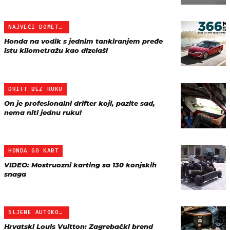
NAJVEĆI DOMET MEĐU KONKU…
Honda na vodik s jednim tankiranjem pređe
istu kilometražu kao dizelaši
DRIFT BEZ RUKU
On je profesionalni drifter koji, pazite sad,
nema niti jednu ruku!
HONDA GO KART
VIDEO: Mostruozni karting sa 130 konjskih
snaga
SLJEME AUTOKOFFER
Hrvatski Louis Vuitton: Zagrebački brend