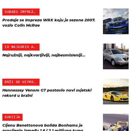
SUBARU IMPREZA WRX 2007
Prodaje se Impreza WRX koju je sezone 2007.
vozio Colin McRae
10 NAJGORIH AUTOMOBILA
Najružniji, najkvarljiviji, najbesmisleniji...
BRŽI OD VEYRONA
Hennessey Venom GT postavio novi svjetski
rekord u brzini
AUKCIJA
Cijenu Benettonova bolida Bonhams je
procijenio između 1,6 i 2,1 milijuna kuna