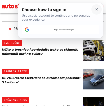
PRONAĐENO 173 REZULTATA ZA AUTORA “
MLADEN
Sign in with Google
POSAVEC
”
SVE RUČNO
Uđite u tvornicu i pogledajte kako se sklapaju
najskuplji auti na svijetu
PRODAJA RASTE
REVOLUCIJA: Električni će automobili potisnuti
'klasičare'
ZAČARANI KRUG