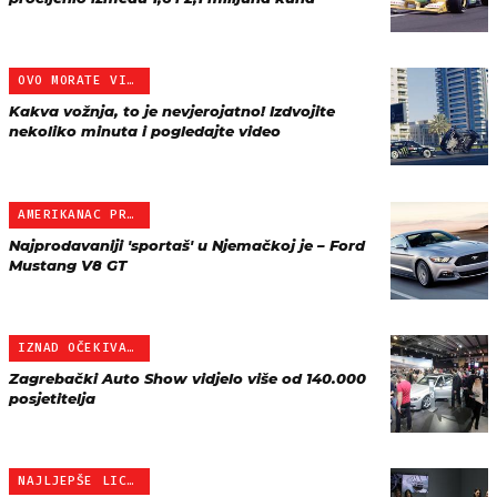
OVO MORATE VIDJETI
Kakva vožnja, to je nevjerojatno! Izdvojite
nekoliko minuta i pogledajte video
AMERIKANAC PRVI
Najprodavaniji 'sportaš' u Njemačkoj je – Ford
Mustang V8 GT
IZNAD OČEKIVANJA
Zagrebački Auto Show vidjelo više od 140.000
posjetitelja
NAJLJEPŠE LICE SHOWA