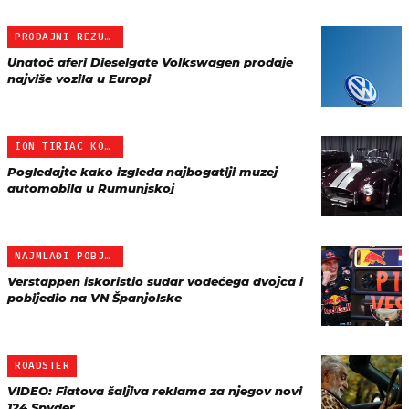
PRODAJNI REZULTATI
Unatoč aferi Dieselgate Volkswagen prodaje
najviše vozila u Europi
ION TIRIAC KOLEKCIJA
Pogledajte kako izgleda najbogatiji muzej
automobila u Rumunjskoj
NAJMLAĐI POBJEDNIK U POV…
Verstappen iskoristio sudar vodećega dvojca i
pobijedio na VN Španjolske
ROADSTER
VIDEO: Fiatova šaljiva reklama za njegov novi
124 Spyder