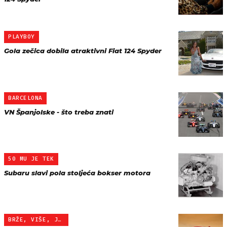
PLAYBOY
Gola zečica dobila atraktivni Fiat 124 Spyder
BARCELONA
VN Španjolske - što treba znati
50 MU JE TEK
Subaru slavi pola stoljeća bokser motora
BRŽE, VIŠE, JAČE