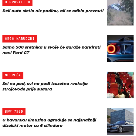
U PROVALIJU
Reli auto sletio niz padinu, ali se odbio prevnuti
6506 NARUDŽBI
Samo 500 sretnika u svoje će garaže parkirati
novi Ford GT
NESREĆA
Svi na pod, svi na pod! Izuzetna reakcija
strojovođe prije sudara
BMW 750D
U bavarsku limuzinu ugrađuje se najsnažniji
dizelski motor sa 6 cilindara