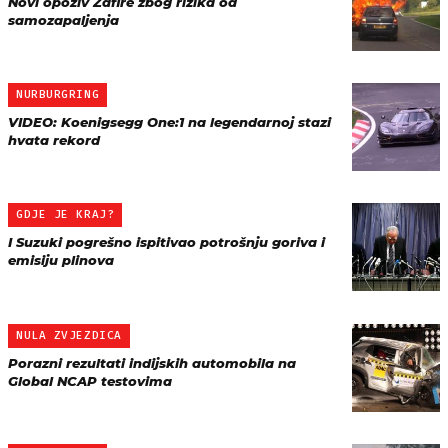
Novi opoziv Zafire zbog rizika od
samozapaljenja
NURBURGRING
VIDEO: Koenigsegg One:1 na legendarnoj stazi
hvata rekord
GDJE JE KRAJ?
I Suzuki pogrešno ispitivao potrošnju goriva i
emisiju plinova
NULA ZVJEZDICA
Porazni rezultati indijskih automobila na
Global NCAP testovima