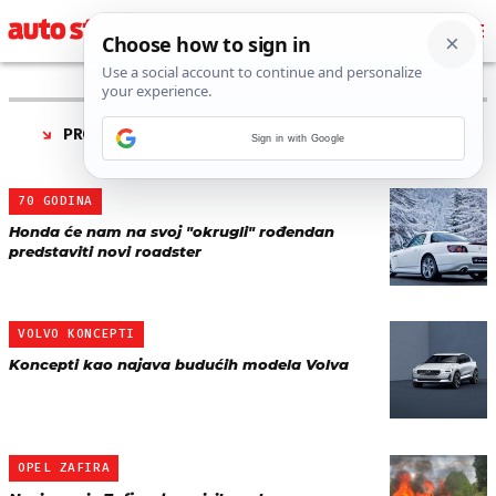
PRONAĐENO 173 REZULTATA ZA AUTORA “
MLADEN
Sign in with Google
POSAVEC
”
70 GODINA
Honda će nam na svoj "okrugli" rođendan
predstaviti novi roadster
VOLVO KONCEPTI
Koncepti kao najava budućih modela Volva
OPEL ZAFIRA