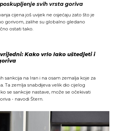
poskupljenje svih vrsta goriva
anja cijena još uvijek ne osjećaju zato što je
no gorivom, zalihe su globalno gledano
čno ostati tako.
 vrijedni: Kako vrlo lako uštedjeti i
goriva
h sankcija na Iran i na osam zemalja koje za
. Ta zemlja snabdijeva velik dio cijelog
ako se sankcije nastave, može se očekivati
oriva - navodi Štern.