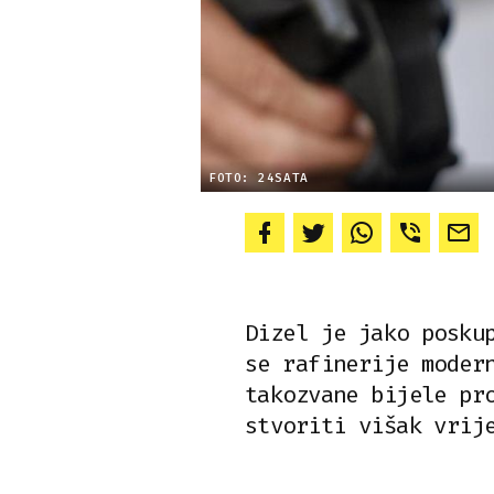
FOTO: 24SATA
Dizel je jako posku
se rafinerije moder
takozvane bijele pr
stvoriti višak vrij