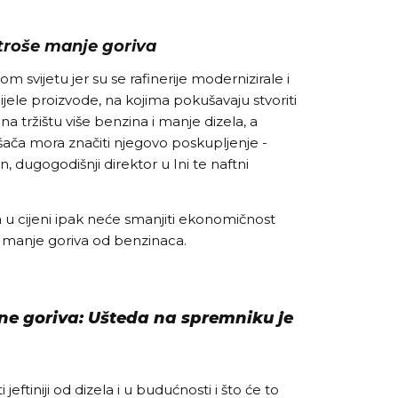
k troše manje goriva
om svijetu jer su se rafinerije modernizirale i
ijele proizvode, na kojima pokušavaju stvoriti
e na tržištu više benzina i manje dizela, a
ošača mora značiti njegovo poskupljenje -
, dugogodišnji direktor u Ini te naftni
a u cijeni ipak neće smanjiti ekonomičnost
še manje goriva od benzinaca.
jene goriva: Ušteda na spremniku je
jeftiniji od dizela i u budućnosti i što će to