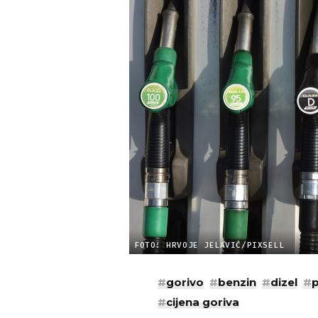
FOTO: HRVOJE JELAVIĆ/PIXSELL
#
gorivo
#
benzin
#
dizel
#
p
#
cijena goriva