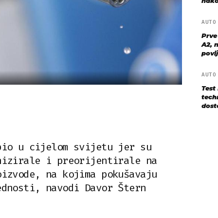
nako
AUT
Prve
A2, n
povij
AUT
Test
techn
dost
pio u cijelom svijetu jer su
nizirale i preorijentirale na
oizvode, na kojima pokušavaju
ednosti, navodi Davor Štern