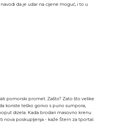
 navodi da je udar na cijene moguć, i to u
rati pomorski promet. Zašto? Zato što velike
da koriste teško gorivo s puno sumpora,
 poput dizela. Kada brodari masovno krenu
ati nova poskupljenja - kaže Štern za tportal.