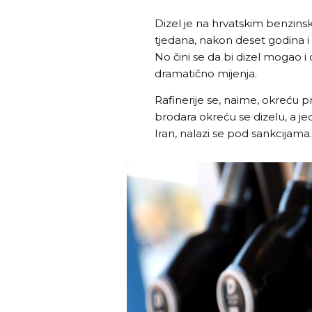
Dizel je na hrvatskim benzin
tjedana, nakon deset godina i d
No čini se da bi dizel mogao i o
dramatično mijenja.
Rafinerije se, naime, okreću pr
brodara okreću se dizelu, a je
Iran, nalazi se pod sankcijama.