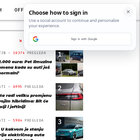
H
OFF
Sign in with Google
NAJČITANIJE
1
ZIN —
10374
PREGLEDA
2.000 eura: Pet limuzina
remena kada su auti još
'normalni'
2
STI —
6995
PREGLEDA
ta radi veliku promjenu
vojim hibridima: Bit će
lji i jeftiniji
3
STI —
5904
PREGLEDA
: U kakvom je stanju
rija električnog auta