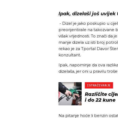
Ipak, dizelaši još uvije
- Dizel je jako poskupio u cijel
preorijentirale na takozvane b
višak vrijednosti. To znači da j
manje dizela uz isti broj potr
rekao je za Tportal Davor Štern
konzultant.
Ipak, napominje da ova razlik
dizelaša, jer oni u pravilu tro
ISTRAŽIVANJE
Različite ci
i do 22 kune
Na pitanje hoće li benzin ostati 