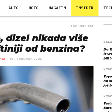
AUTO
MOTO
MAGAZIN
INSIDER
TEC
1101 PREGLEDA
, dizel nikada više
MAGA
ftiniji od benzina?
Do 1
iz v
bili 
ATA
08. STUDENOGA 2018.
NOVO
Toyo
na s
još bo
NOVO
Test
bate