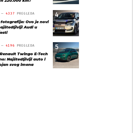
n 220.000 km?
4
O —
4337
PREGLEDA
 fotografije: Ovo je novi
ajštedljiviji Audi u
esti
5
O —
4196
PREGLEDA
 Renault Twingo E-Tech
o: Najštedljiviji auto i
ojan svog imena