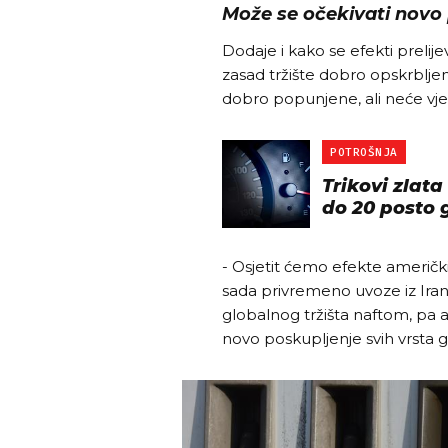
Može se očekivati novo 
Dodaje i kako se efekti prelijev
zasad tržište dobro opskrblje
dobro popunjene, ali neće vje
POTROŠNJA
Trikovi zlata
do 20 posto 
- Osjetit ćemo efekte američki
sada privremeno uvoze iz Irana
globalnog tržišta naftom, pa 
novo poskupljenje svih vrsta g