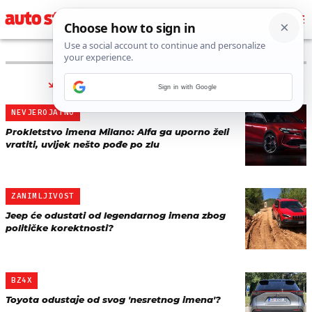
PRONAĐENO 6 REZULTATA ZA TAG “
IME
”
Sign in with Google
NEVJEROJATNO
Prokletstvo imena Milano: Alfa ga uporno želi
vratiti, uvijek nešto pođe po zlu
ZANIMLJIVOST
Jeep će odustati od legendarnog imena zbog
političke korektnosti?
BZ4X
Toyota odustaje od svog 'nesretnog imena'?