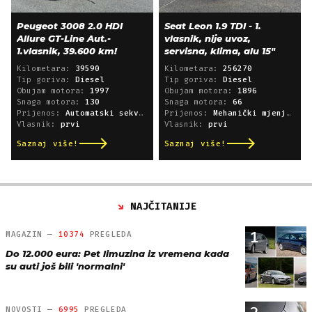
Peugeot 3008 2.0 HDI
Seat Leon 1.9 TDI - 1.
Allure GT-Line Aut.-
vlasnik, nije uvoz,
1.vlasnik, 39.600 km!
servisna, klima, alu 15"
Kilometara:
39590
Kilometara:
256270
Tip goriva:
Diesel
Tip goriva:
Diesel
Obujam motora:
1997
Obujam motora:
1896
Snaga motora:
130
Snaga motora:
66
Prijenos:
Automatski sekvencijski
Prijenos:
Mehanički mjenjač
Vlasnik:
prvi
Vlasnik:
prvi
Saznaj više!
Saznaj više!
NAJČITANIJE
1
MAGAZIN —
10374
PREGLEDA
Do 12.000 eura: Pet limuzina iz vremena kada
su auti još bili 'normalni'
NOVOSTI —
6995
PREGLEDA