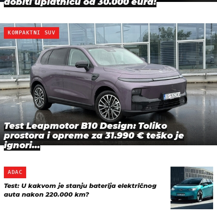
dobiti uplatnicu od 30.000 eura!
KOMPAKTNI SUV
Test Leapmotor B10 Design: Toliko
prostora i opreme za 31.990 € teško je
ignori…
ADAC
Test: U kakvom je stanju baterija električnog
auta nakon 220.000 km?