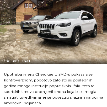
FOTO: AUTO START
Upotreba imena Cherokee U SAD-u pokazala se
kontroverznom, pogotovo zato što su posljednjih
godina mnoge institucije poput škola i fakulteta te
sportskih timova promijenili imena koja bi se mogla
smatrati uvredljivima jer se povezuju s raznim narodima
američkih Indijanaca.