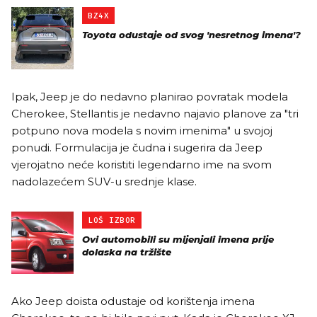
BZ4X
Toyota odustaje od svog 'nesretnog imena'?
Ipak, Jeep je do nedavno planirao povratak modela
Cherokee, Stellantis je nedavno najavio planove za "tri
potpuno nova modela s novim imenima" u svojoj
ponudi. Formulacija je čudna i sugerira da Jeep
vjerojatno neće koristiti legendarno ime na svom
nadolazećem SUV-u srednje klase.
LOŠ IZBOR
Ovi automobili su mijenjali imena prije
dolaska na tržište
Ako Jeep doista odustaje od korištenja imena