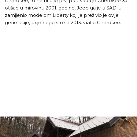
Cherokee, to ne bi bilo prvi put. Kada je Cherokee XJ
otišao u mirovinu 2001. godine, Jeep ga je u SAD-u
zamijenio modelom Liberty koji je preživio je dvije
generacije, prije nego što se 2013. vratio Cherokee.