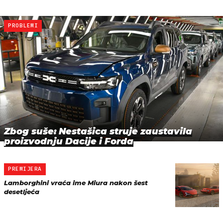
PROBLEMI
Zbog suše: Nestašica struje zaustavila
proizvodnju Dacije i Forda
PREMIJERA
Lamborghini vraća ime Miura nakon šest
desetljeća