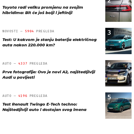
2
Toyota radi veliku promjenu na svojim
hibridima: Bit će još bolji i jeftiniji
3
NOVOSTI —
5904
PREGLEDA
Test: U kakvom je stanju baterija električnog
auta nakon 220.000 km?
4
AUTO —
4337
PREGLEDA
Prve fotografije: Ovo je novi A2, najštedljiviji
Audi u povijesti
5
AUTO —
4196
PREGLEDA
Test Renault Twingo E-Tech techno:
Najštedljiviji auto i dostojan svog imena