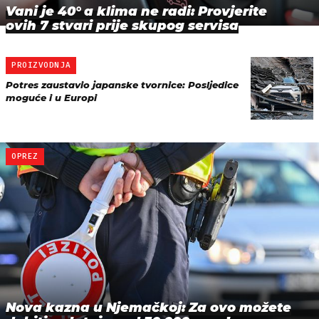
Vani je 40° a klima ne radi: Provjerite
ovih 7 stvari prije skupog servisa
PROIZVODNJA
Potres zaustavio japanske tvornice: Posljedice
moguće i u Europi
OPREZ
Nova kazna u Njemačkoj: Za ovo možete