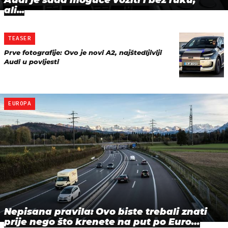
Audi je sada moguće voziti i bez ruku,
ali...
TEASER
Prve fotografije: Ovo je novi A2, najštedljiviji
Audi u povijesti
EUROPA
Nepisana pravila: Ovo biste trebali znati
prije nego što krenete na put po Euro…