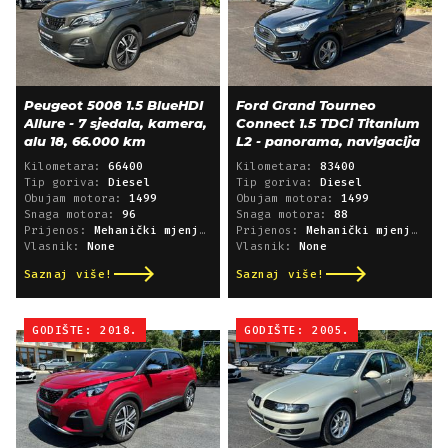
Peugeot 5008 1.5 BlueHDI
Ford Grand Tourneo
Allure - 7 sjedala, kamera,
Connect 1.5 TDCi Titanium
alu 18, 66.000 km
L2 - panorama, navigacija
Kilometara:
66400
Kilometara:
83400
Tip goriva:
Diesel
Tip goriva:
Diesel
Obujam motora:
1499
Obujam motora:
1499
Snaga motora:
96
Snaga motora:
88
Prijenos:
Mehanički mjenjač
Prijenos:
Mehanički mjenjač
Vlasnik:
None
Vlasnik:
None
Saznaj više!
Saznaj više!
GODIŠTE: 2018.
GODIŠTE: 2005.