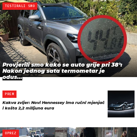
TESTIRALI SMO
Provjerili smo kako se auto grije pri 38°:
Nakon jednog sata termometar je
odus…
PREM
Kakva zvijer: Novi Hennessey ima ručni mjenjač
i košta 2,2 milijuna eura
OPREZ