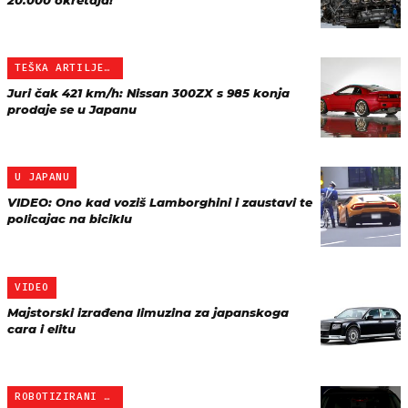
20.000 okretaja!
TEŠKA ARTILJERIJA
Juri čak 421 km/h: Nissan 300ZX s 985 konja
prodaje se u Japanu
U JAPANU
VIDEO: Ono kad voziš Lamborghini i zaustavi te
policajac na biciklu
VIDEO
Majstorski izrađena limuzina za japanskoga
cara i elitu
ROBOTIZIRANI TAKSI