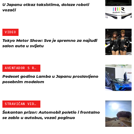
U Japanu otkaz taksistima, dolaze roboti
vozači
VIDEO
Tokyo Motor Show: Sve je spremno za najluđi
salon auta u svijetu
AVENTADOR S ROADSTER
Pedeset godina Lamba u Japanu proslavljeno
posebnim modelom
STRAVIČAN VIDEO
Šokantan prizor: Automobil poletio i frontalno
se zabio u autobus, vozač poginuo