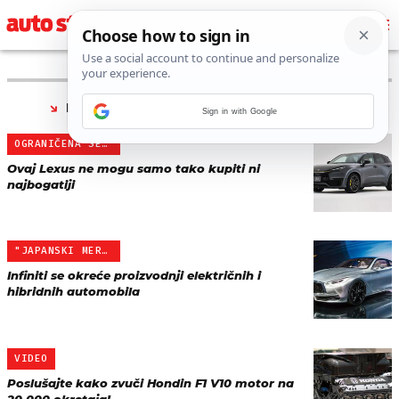
PRONAĐENO 18 REZULTATA ZA TAG “
JAPAN
”
Sign in with Google
OGRANIČENA SERIJA
Ovaj Lexus ne mogu samo tako kupiti ni
najbogatiji
"JAPANSKI MERCEDES"
Infiniti se okreće proizvodnji električnih i
hibridnih automobila
VIDEO
Poslušajte kako zvuči Hondin F1 V10 motor na